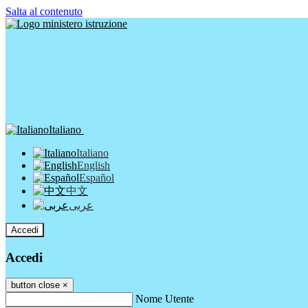
Salta al contenuto
Italiano
Italiano
English
Español
中文
عربى
Accedi
Accedi
button close
×
Nome Utente