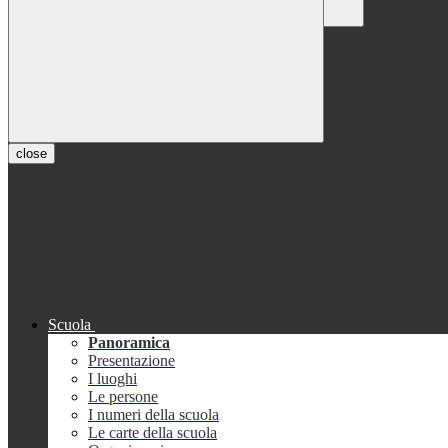
Chiudi
Conferma
Annulla
Conferma
close
Scuola
Panoramica
Presentazione
I luoghi
Le persone
I numeri della scuola
Le carte della scuola