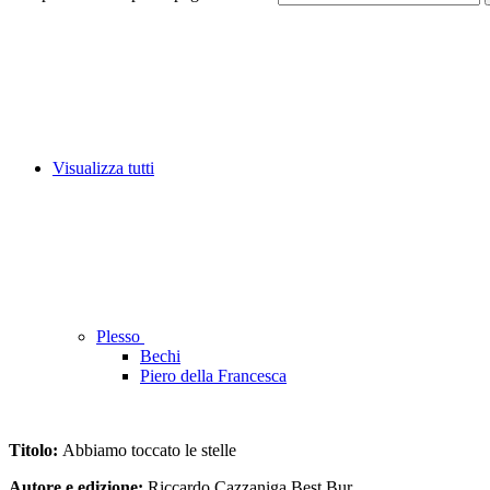
Visualizza tutti
Plesso
Bechi
Piero della Francesca
Titolo:
Abbiamo toccato le stelle
Autore e edizione:
Riccardo Cazzaniga Best Bur