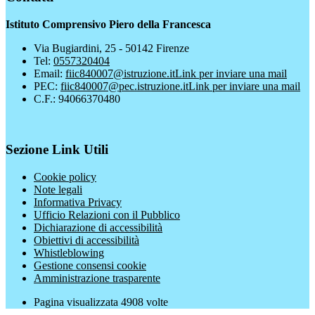
Istituto Comprensivo Piero della Francesca
Via Bugiardini, 25 - 50142 Firenze
Tel:
0557320404
Email:
fiic840007@istruzione.it
Link per inviare una mail
PEC:
fiic840007@pec.istruzione.it
Link per inviare una mail
C.F.: 94066370480
Sezione Link Utili
Cookie policy
Note legali
Informativa Privacy
Ufficio Relazioni con il Pubblico
Dichiarazione di accessibilità
Obiettivi di accessibilità
Whistleblowing
Gestione consensi cookie
Amministrazione trasparente
Pagina visualizzata
4908
volte