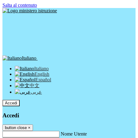
Salta al contenuto
Italiano
Italiano
English
Español
中文
عربى
Accedi
Accedi
button close
×
Nome Utente