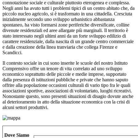
connotazione sociale e culturale piuttosto eterogenea e complessa.
Negli anni ha avuto tutti i problemi tipici di un centro abitato che, da
piccolo nucleo agricolo, si è trasformato in una cittadella. Cresciuta
inizialmente secondo uno sviluppo urbanistico abbastanza
spontaneo, ha visto formarsi zone periferiche diversificate, colline
divenute residenziali ed aree allargate più marginali. Il territorio è
stato interessato negli ultimi anni da un
forte sviluppo edilizio
di
carattere residenziale, dalla nascita di un
grande centro commerciale
e dalla creazione della
linea tranviaria che collega Firenze e
Scandicci
.
Il contesto sociale in cui sono inserite le scuole del nostro Istituto
Comprensivo offre un tenore di vita correlato ad uno sviluppo
economico soprattutto delle piccole e medie imprese, supportato
dalla
presenza di istituzioni pubbliche e private
che hanno saputo
offrire alla popolazione occasioni culturali di vario tipo fra le quali
associazioni sportive, associazioni di volontariato, luoghi ricreativi.
Nonostante questo, sono presenti
situazioni di disagio
dovute anche
al deterioramento in atto della situazione economica con la crisi di
alcuni settori produttivi.
Dove Siamo