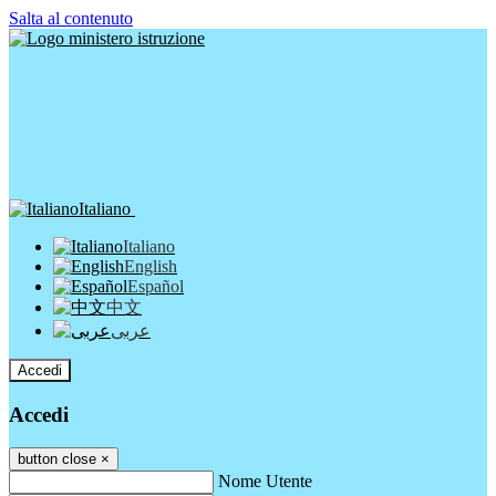
Salta al contenuto
Italiano
Italiano
English
Español
中文
عربى
Accedi
Accedi
button close
×
Nome Utente