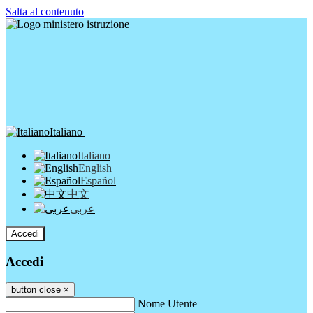
Salta al contenuto
Italiano
Italiano
English
Español
中文
عربى
Accedi
Accedi
button close
×
Nome Utente