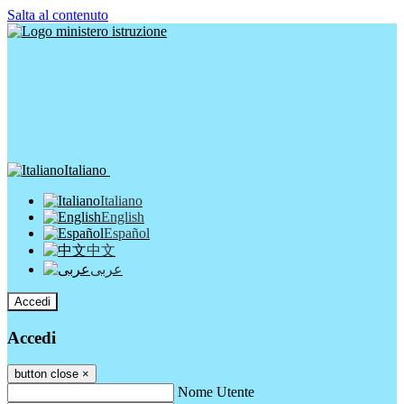
Salta al contenuto
Italiano
Italiano
English
Español
中文
عربى
Accedi
Accedi
button close
×
Nome Utente