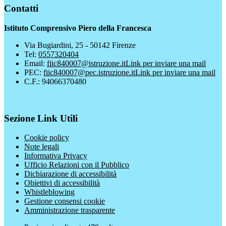
Contatti
Istituto Comprensivo Piero della Francesca
Via Bugiardini, 25 - 50142 Firenze
Tel:
0557320404
Email:
fiic840007@istruzione.it
Link per inviare una mail
PEC:
fiic840007@pec.istruzione.it
Link per inviare una mail
C.F.: 94066370480
Sezione Link Utili
Cookie policy
Note legali
Informativa Privacy
Ufficio Relazioni con il Pubblico
Dichiarazione di accessibilità
Obiettivi di accessibilità
Whistleblowing
Gestione consensi cookie
Amministrazione trasparente