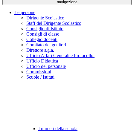
navigazione
Le persone
Dirigente Scolastico
Staff del Dirigente Scolastico
Consiglio di Istituto
Consigli di classe
Collegio docenti
Comitato dei genitori
Direttore s.g.a.
Ufficio Affari Generali e Protocollo
Ufficio Didattica
Ufficio del personale
Commissioni
Scuole / Istituti
I numeri della scuola