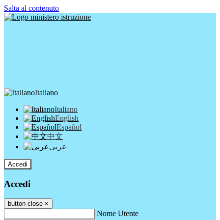
Salta al contenuto
Italiano
Italiano
English
Español
中文
عربى
Accedi
Accedi
button close
×
Nome Utente