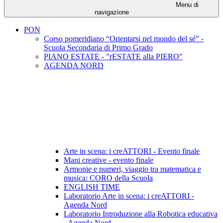
Menu di
navigazione
PON
Corso pomeridiano “Orientarsi nel mondo del sé” -
Scuola Secondaria di Primo Grado
PIANO ESTATE - "rESTATE alla PIERO"
AGENDA NORD
Arte in scena: i creATTORI - Evento finale
Mani creative - evento finale
Armonie e numeri, viaggio tra matematica e
musica: CORO della Scuola
ENGLISH TIME
Laboratorio Arte in scena: i creATTORI -
Agenda Nord
Laboratorio Introduzione alla Robotica educativa
- Agenda Nord