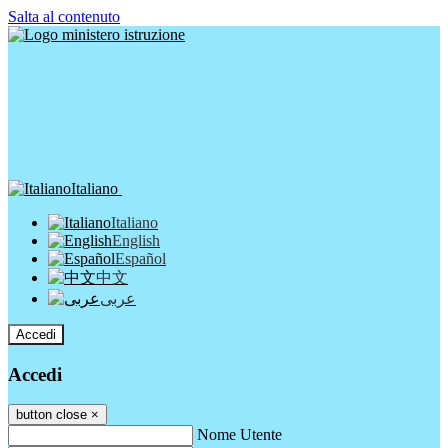
Salta al contenuto
Italiano
Italiano
English
Español
中文
عربى
Accedi
Accedi
button close
×
Nome Utente