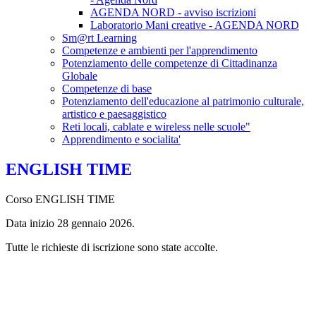
AGENDA NORD - avviso iscrizioni
Laboratorio Mani creative - AGENDA NORD
Sm@rt Learning
Competenze e ambienti per l'apprendimento
Potenziamento delle competenze di Cittadinanza
Globale
Competenze di base
Potenziamento dell'educazione al patrimonio culturale,
artistico e paesaggistico
Reti locali, cablate e wireless nelle scuole"
Apprendimento e socialita'
ENGLISH TIME
Corso ENGLISH TIME
Data inizio 28 gennaio 2026.
Tutte le richieste di iscrizione sono state accolte.