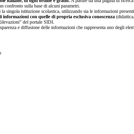
uole italiane, di ogni ordine e grado.
A partire da una pagina di ricerca e
un confronto sulla base di alcuni parametri.
 la singola istituzione scolastica, utilizzando sia le informazioni present
li informazioni con quelle di propria esclusiva conoscenza
(didattica,
Rilevazioni” del portale SIDI.
asparenza e diffusione delle informazioni che rappresenta uno degli eleme
to