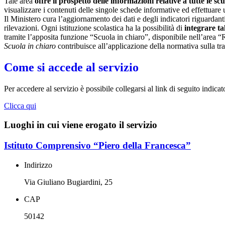
Tale area
offre il prospetto delle informazioni relative a tutte le sc
visualizzare i contenuti delle singole schede informative ed effettuare 
Il Ministero cura l’aggiornamento dei dati e degli indicatori riguardanti
rilevazioni.
Ogni istituzione scolastica ha la possibilità di
integrare ta
tramite l’apposita funzione “Scuola in chiaro”, disponibile nell’area “
Scuola in chiaro
contribuisce all’applicazione della normativa sulla tr
Come si accede al servizio
Per accedere al servizio è possibile collegarsi al link di seguito indica
Clicca qui
Luoghi in cui viene erogato il servizio
Istituto Comprensivo “Piero della Francesca”
Indirizzo
Via Giuliano Bugiardini, 25
CAP
50142