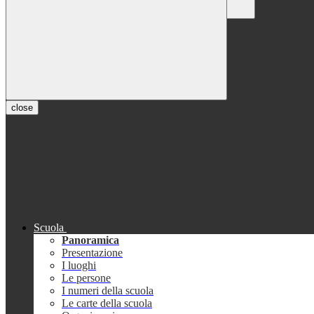
Chiudi
Conferma
Annulla
Conferma
close
Scuola
Panoramica
Presentazione
I luoghi
Le persone
I numeri della scuola
Le carte della scuola