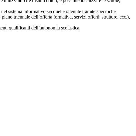
 utilizzando tre distinti criteri, è possibile localizzare le scuole,
i nel sistema informativo sia quelle ottenute tramite specifiche
 piano triennale dell’offerta formativa, servizi offerti, strutture, ecc.),
nti qualificanti dell’autonomia scolastica.