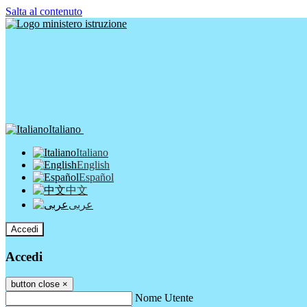
Salta al contenuto
Italiano
Italiano
English
Español
中文
عربى
Accedi
Accedi
button close
×
Nome Utente