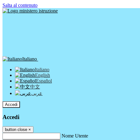
Salta al contenuto
Italiano
Italiano
English
Español
中文
عربى
Accedi
Accedi
button close
×
Nome Utente