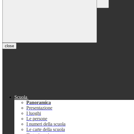
Chiudi
Conferma
Annulla
Conferma
close
Scuola
Panoramica
Presentazione
I luoghi
Le persone
I numeri della scuola
Le carte della scuola