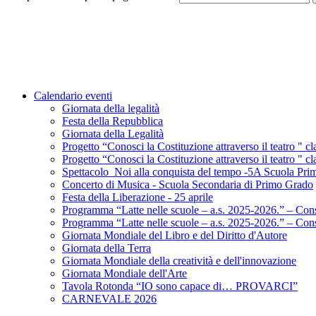
Calendario eventi
Giornata della legalità
Festa della Repubblica
Giornata della Legalità
Progetto “Conosci la Costituzione attraverso il teatro " 
Progetto “Conosci la Costituzione attraverso il teatro " 
Spettacolo_Noi alla conquista del tempo -5A Scuola Pri
Concerto di Musica - Scuola Secondaria di Primo Grado
Festa della Liberazione - 25 aprile
Programma “Latte nelle scuole – a.s. 2025-2026.” – Co
Programma “Latte nelle scuole – a.s. 2025-2026.” – Con
Giornata Mondiale del Libro e del Diritto d'Autore
Giornata della Terra
Giornata Mondiale della creatività e dell'innovazione
Giornata Mondiale dell'Arte
Tavola Rotonda “IO sono capace di… PROVARCI”
CARNEVALE 2026