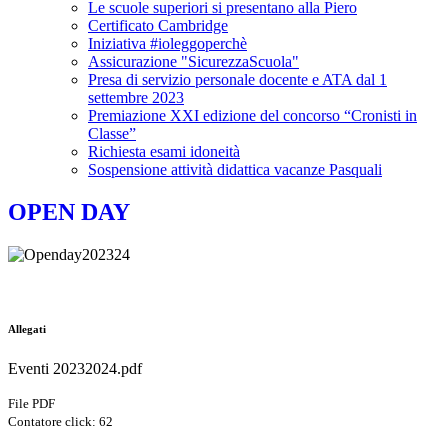
Le scuole superiori si presentano alla Piero
Certificato Cambridge
Iniziativa #ioleggoperchè
Assicurazione "SicurezzaScuola"
Presa di servizio personale docente e ATA dal 1
settembre 2023
Premiazione XXI edizione del concorso “Cronisti in
Classe”
Richiesta esami idoneità
Sospensione attività didattica vacanze Pasquali
OPEN DAY
Allegati
Eventi 20232024.pdf
File PDF
Contatore click: 62