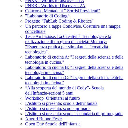
PNRR - Worlds to discover - 1A
PNRR - Worlds to Discover - 2A
Concorso Mentadent " Sorrisi Previdenti"
"Laboratorio di Coding"
Progetto "FabLab Coding & Rbotica"
Un percorso a tappe Condivise. Costruire una mappa
concettuale
Teste Ambiziose. La Creatività Tecnologica e la
realizzazione di un gioco di società: Memory:
"Esperienza pratica per stimolare la "creatività
tecnologica".
Laboratorio di cucina A: "I segreti della scienza e della
tecnologia in cucina."
Laboratorio di cucina B: "I segreti della scienza e della
tecnologia in cucina."
Laboratorio di cucina C: "I segreti della scienza e della
tecnologia in cucina."
“Alla scoperta del mondo di Cody”- Scuola
dell'Infanzia-sezioni 5 anni
Workshop_Orientarsi al futuro
L'istituto si presenta: scuola dell'infanzia
L'istituto si presenta: scuola primaria
L'istituto si presenta: scuola secondaria di primo grado
Auguri Buone Feste
Open Day Scuola dell'Infanzia