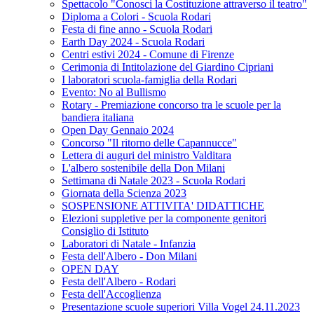
Spettacolo "Conosci la Costituzione attraverso il teatro"
Diploma a Colori - Scuola Rodari
Festa di fine anno - Scuola Rodari
Earth Day 2024 - Scuola Rodari
Centri estivi 2024 - Comune di Firenze
Cerimonia di Intitolazione del Giardino Cipriani
I laboratori scuola-famiglia della Rodari
Evento: No al Bullismo
Rotary - Premiazione concorso tra le scuole per la
bandiera italiana
Open Day Gennaio 2024
Concorso "Il ritorno delle Capannucce"
Lettera di auguri del ministro Valditara
L'albero sostenibile della Don Milani
Settimana di Natale 2023 - Scuola Rodari
Giornata della Scienza 2023
SOSPENSIONE ATTIVITA' DIDATTICHE
Elezioni suppletive per la componente genitori
Consiglio di Istituto
Laboratori di Natale - Infanzia
Festa dell'Albero - Don Milani
OPEN DAY
Festa dell'Albero - Rodari
Festa dell'Accoglienza
Presentazione scuole superiori Villa Vogel 24.11.2023