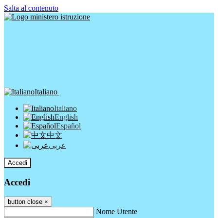
Salta al contenuto
Italiano
Italiano
English
Español
中文
عربى
Accedi
Accedi
button close
×
Nome Utente