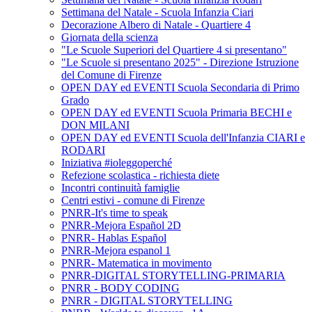
Settimana del Natale - Scuola Infanzia Ciari
Decorazione Albero di Natale - Quartiere 4
Giornata della scienza
"Le Scuole Superiori del Quartiere 4 si presentano"
"Le Scuole si presentano 2025" - Direzione Istruzione
del Comune di Firenze
OPEN DAY ed EVENTI Scuola Secondaria di Primo
Grado
OPEN DAY ed EVENTI Scuola Primaria BECHI e
DON MILANI
OPEN DAY ed EVENTI Scuola dell'Infanzia CIARI e
RODARI
Iniziativa #ioleggoperché
Refezione scolastica - richiesta diete
Incontri continuità famiglie
Centri estivi - comune di Firenze
PNRR-It's time to speak
PNRR-Mejora Español 2D
PNRR- Hablas Español
PNRR-Mejora espanol 1
PNRR- Matematica in movimento
PNRR-DIGITAL STORYTELLING-PRIMARIA
PNRR - BODY CODING
PNRR - DIGITAL STORYTELLING