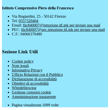
Istituto Comprensivo Piero della Francesca
Via Bugiardini, 25 - 50142 Firenze
Tel:
0557320404
Email:
fiic840007@istruzione.it
Link per inviare una mail
PEC:
fiic840007@pec.istruzione.it
Link per inviare una mail
C.F.: 94066370480
Sezione Link Utili
Cookie policy
Note legali
Informativa Privacy
Ufficio Relazioni con il Pubblico
Dichiarazione di accessibilità
Obiettivi di accessibilità
Whistleblowing
Gestione consensi cookie
Amministrazione trasparente
Pagina visualizzata
1099
volte