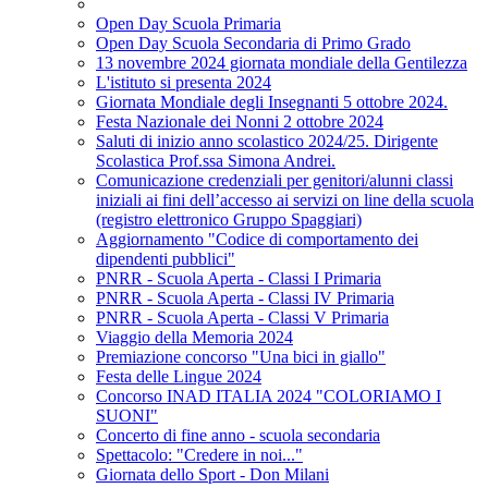
Open Day Scuola Primaria
Open Day Scuola Secondaria di Primo Grado
13 novembre 2024 giornata mondiale della Gentilezza
L'istituto si presenta 2024
Giornata Mondiale degli Insegnanti 5 ottobre 2024.
Festa Nazionale dei Nonni 2 ottobre 2024
Saluti di inizio anno scolastico 2024/25. Dirigente
Scolastica Prof.ssa Simona Andrei.
Comunicazione credenziali per genitori/alunni classi
iniziali ai fini dell’accesso ai servizi on line della scuola
(registro elettronico Gruppo Spaggiari)
Aggiornamento "Codice di comportamento dei
dipendenti pubblici"
PNRR - Scuola Aperta - Classi I Primaria
PNRR - Scuola Aperta - Classi IV Primaria
PNRR - Scuola Aperta - Classi V Primaria
Viaggio della Memoria 2024
Premiazione concorso "Una bici in giallo"
Festa delle Lingue 2024
Concorso INAD ITALIA 2024 "COLORIAMO I
SUONI"
Concerto di fine anno - scuola secondaria
Spettacolo: "Credere in noi..."
Giornata dello Sport - Don Milani