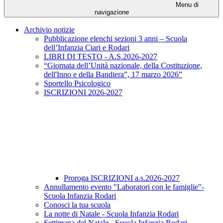
Menu di
navigazione
Archivio notizie
Pubblicazione elenchi sezioni 3 anni – Scuola
dell’Infanzia Ciari e Rodari
LIBRI DI TESTO - A.S.2026-2027
“Giornata dell’Unità nazionale, della Costituzione,
dell'Inno e della Bandiera”, 17 marzo 2026”
Sportello Psicologico
ISCRIZIONI 2026-2027
Proroga ISCRIZIONI a.s.2026-2027
Annullamento evento "Laboratori con le famiglie"-
Scuola Infanzia Rodari
Conosci la tua scuola
La notte di Natale - Scuola Infanzia Rodari
Settimana del Natale - Scuola Infanzia Rodari