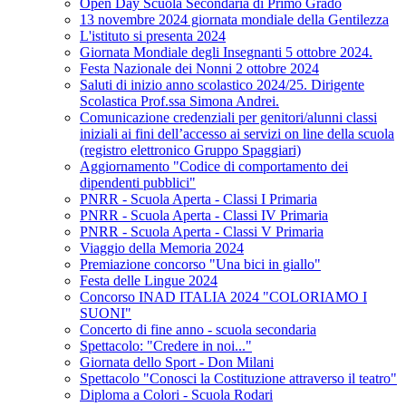
Open Day Scuola Secondaria di Primo Grado
13 novembre 2024 giornata mondiale della Gentilezza
L'istituto si presenta 2024
Giornata Mondiale degli Insegnanti 5 ottobre 2024.
Festa Nazionale dei Nonni 2 ottobre 2024
Saluti di inizio anno scolastico 2024/25. Dirigente
Scolastica Prof.ssa Simona Andrei.
Comunicazione credenziali per genitori/alunni classi
iniziali ai fini dell’accesso ai servizi on line della scuola
(registro elettronico Gruppo Spaggiari)
Aggiornamento "Codice di comportamento dei
dipendenti pubblici"
PNRR - Scuola Aperta - Classi I Primaria
PNRR - Scuola Aperta - Classi IV Primaria
PNRR - Scuola Aperta - Classi V Primaria
Viaggio della Memoria 2024
Premiazione concorso "Una bici in giallo"
Festa delle Lingue 2024
Concorso INAD ITALIA 2024 "COLORIAMO I
SUONI"
Concerto di fine anno - scuola secondaria
Spettacolo: "Credere in noi..."
Giornata dello Sport - Don Milani
Spettacolo "Conosci la Costituzione attraverso il teatro"
Diploma a Colori - Scuola Rodari