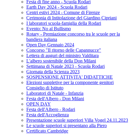
Festa di fine anno - Scuola Rodari
Earth Day 2024 - Scuola Rodari
Centri estivi 2024 - Comune di Firenze
Cerimonia di Intitolazione del Giardino Cipriani
I laboratori scuola-famiglia della Rodari
Evento: No al Bullismo
Rotary - Premiazione concorso tra le scuole per la
bandiera italiana
Open Day Gennaio 2024
Concorso "Il ritorno delle Capannucce"
Lettera di auguri del ministro Valditara
L'albero sostenibile della Don Milani
Settimana di Natale 2023 - Scuola Rodari
Giornata della Scienza 2023
SOSPENSIONE ATTIVITA' DIDATTICHE
Elezioni suppletive per la componente genitori
Consiglio di Istituto
Laboratori di Natale - Infanzia
Festa dell'Albero - Don Milani
OPEN DAY
Festa dell'Albero - Rodari
Festa dell'Accoglienza
Presentazione scuole superiori Villa Vogel 24.11.2023
Le scuole superiori si presentano alla Piero
Certificato Cambridge