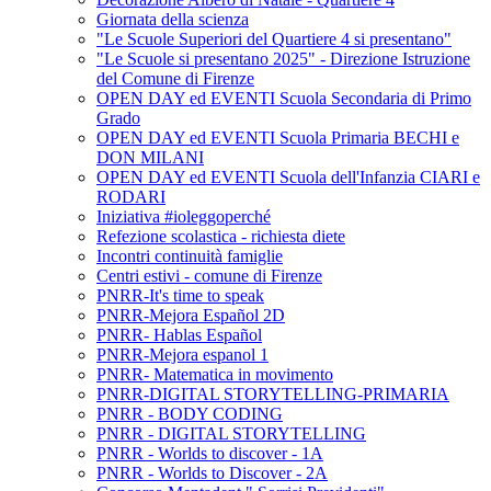
Giornata della scienza
"Le Scuole Superiori del Quartiere 4 si presentano"
"Le Scuole si presentano 2025" - Direzione Istruzione
del Comune di Firenze
OPEN DAY ed EVENTI Scuola Secondaria di Primo
Grado
OPEN DAY ed EVENTI Scuola Primaria BECHI e
DON MILANI
OPEN DAY ed EVENTI Scuola dell'Infanzia CIARI e
RODARI
Iniziativa #ioleggoperché
Refezione scolastica - richiesta diete
Incontri continuità famiglie
Centri estivi - comune di Firenze
PNRR-It's time to speak
PNRR-Mejora Español 2D
PNRR- Hablas Español
PNRR-Mejora espanol 1
PNRR- Matematica in movimento
PNRR-DIGITAL STORYTELLING-PRIMARIA
PNRR - BODY CODING
PNRR - DIGITAL STORYTELLING
PNRR - Worlds to discover - 1A
PNRR - Worlds to Discover - 2A