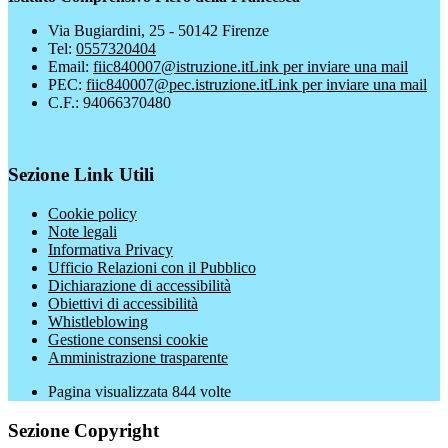
Via Bugiardini, 25 - 50142 Firenze
Tel:
0557320404
Email:
fiic840007@istruzione.it
Link per inviare una mail
PEC:
fiic840007@pec.istruzione.it
Link per inviare una mail
C.F.: 94066370480
Sezione Link Utili
Cookie policy
Note legali
Informativa Privacy
Ufficio Relazioni con il Pubblico
Dichiarazione di accessibilità
Obiettivi di accessibilità
Whistleblowing
Gestione consensi cookie
Amministrazione trasparente
Pagina visualizzata
844
volte
Sezione Copyright