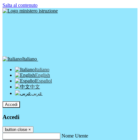
Salta al contenuto
Italiano
Italiano
English
Español
中文
عربى
Accedi
Accedi
button close
×
Nome Utente