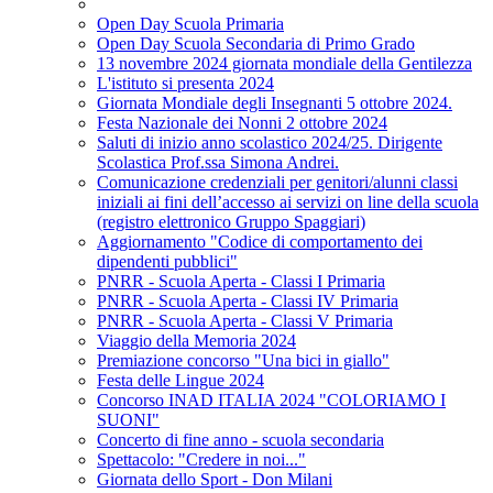
Open Day Scuola Primaria
Open Day Scuola Secondaria di Primo Grado
13 novembre 2024 giornata mondiale della Gentilezza
L'istituto si presenta 2024
Giornata Mondiale degli Insegnanti 5 ottobre 2024.
Festa Nazionale dei Nonni 2 ottobre 2024
Saluti di inizio anno scolastico 2024/25. Dirigente
Scolastica Prof.ssa Simona Andrei.
Comunicazione credenziali per genitori/alunni classi
iniziali ai fini dell’accesso ai servizi on line della scuola
(registro elettronico Gruppo Spaggiari)
Aggiornamento "Codice di comportamento dei
dipendenti pubblici"
PNRR - Scuola Aperta - Classi I Primaria
PNRR - Scuola Aperta - Classi IV Primaria
PNRR - Scuola Aperta - Classi V Primaria
Viaggio della Memoria 2024
Premiazione concorso "Una bici in giallo"
Festa delle Lingue 2024
Concorso INAD ITALIA 2024 "COLORIAMO I
SUONI"
Concerto di fine anno - scuola secondaria
Spettacolo: "Credere in noi..."
Giornata dello Sport - Don Milani