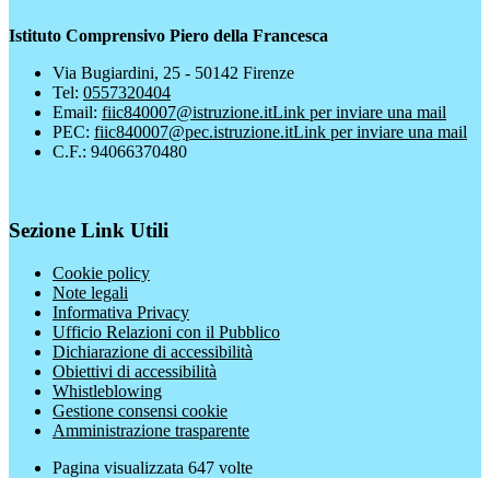
Istituto Comprensivo Piero della Francesca
Via Bugiardini, 25 - 50142 Firenze
Tel:
0557320404
Email:
fiic840007@istruzione.it
Link per inviare una mail
PEC:
fiic840007@pec.istruzione.it
Link per inviare una mail
C.F.: 94066370480
Sezione Link Utili
Cookie policy
Note legali
Informativa Privacy
Ufficio Relazioni con il Pubblico
Dichiarazione di accessibilità
Obiettivi di accessibilità
Whistleblowing
Gestione consensi cookie
Amministrazione trasparente
Pagina visualizzata
647
volte