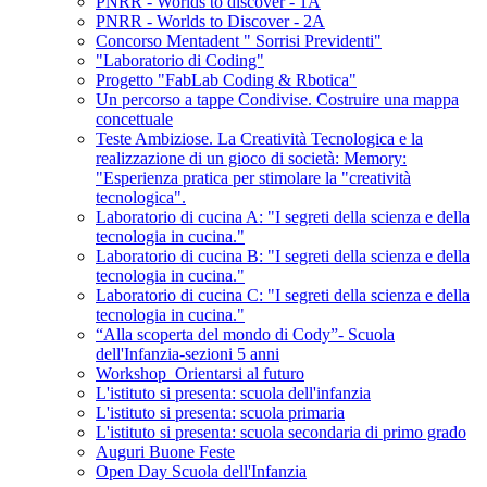
PNRR - Worlds to discover - 1A
PNRR - Worlds to Discover - 2A
Concorso Mentadent " Sorrisi Previdenti"
"Laboratorio di Coding"
Progetto "FabLab Coding & Rbotica"
Un percorso a tappe Condivise. Costruire una mappa
concettuale
Teste Ambiziose. La Creatività Tecnologica e la
realizzazione di un gioco di società: Memory:
"Esperienza pratica per stimolare la "creatività
tecnologica".
Laboratorio di cucina A: "I segreti della scienza e della
tecnologia in cucina."
Laboratorio di cucina B: "I segreti della scienza e della
tecnologia in cucina."
Laboratorio di cucina C: "I segreti della scienza e della
tecnologia in cucina."
“Alla scoperta del mondo di Cody”- Scuola
dell'Infanzia-sezioni 5 anni
Workshop_Orientarsi al futuro
L'istituto si presenta: scuola dell'infanzia
L'istituto si presenta: scuola primaria
L'istituto si presenta: scuola secondaria di primo grado
Auguri Buone Feste
Open Day Scuola dell'Infanzia