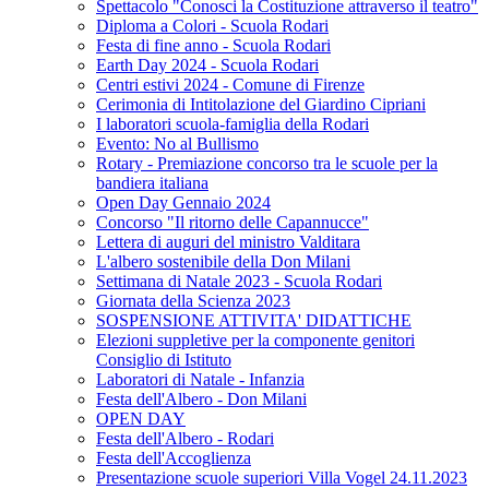
Spettacolo "Conosci la Costituzione attraverso il teatro"
Diploma a Colori - Scuola Rodari
Festa di fine anno - Scuola Rodari
Earth Day 2024 - Scuola Rodari
Centri estivi 2024 - Comune di Firenze
Cerimonia di Intitolazione del Giardino Cipriani
I laboratori scuola-famiglia della Rodari
Evento: No al Bullismo
Rotary - Premiazione concorso tra le scuole per la
bandiera italiana
Open Day Gennaio 2024
Concorso "Il ritorno delle Capannucce"
Lettera di auguri del ministro Valditara
L'albero sostenibile della Don Milani
Settimana di Natale 2023 - Scuola Rodari
Giornata della Scienza 2023
SOSPENSIONE ATTIVITA' DIDATTICHE
Elezioni suppletive per la componente genitori
Consiglio di Istituto
Laboratori di Natale - Infanzia
Festa dell'Albero - Don Milani
OPEN DAY
Festa dell'Albero - Rodari
Festa dell'Accoglienza
Presentazione scuole superiori Villa Vogel 24.11.2023