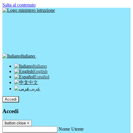
Salta al contenuto
Italiano
Italiano
English
Español
中文
عربى
Accedi
Accedi
button close
×
Nome Utente