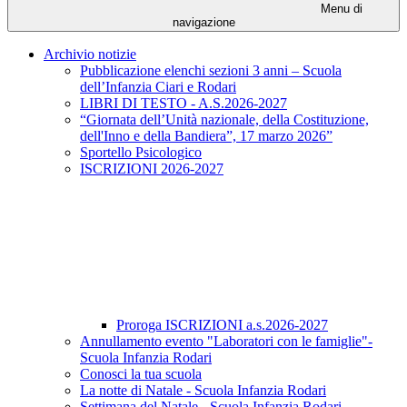
Menu di
navigazione
Archivio notizie
Pubblicazione elenchi sezioni 3 anni – Scuola
dell’Infanzia Ciari e Rodari
LIBRI DI TESTO - A.S.2026-2027
“Giornata dell’Unità nazionale, della Costituzione,
dell'Inno e della Bandiera”, 17 marzo 2026”
Sportello Psicologico
ISCRIZIONI 2026-2027
Proroga ISCRIZIONI a.s.2026-2027
Annullamento evento "Laboratori con le famiglie"-
Scuola Infanzia Rodari
Conosci la tua scuola
La notte di Natale - Scuola Infanzia Rodari
Settimana del Natale - Scuola Infanzia Rodari