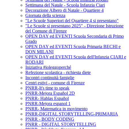
Settimana del Natale - Scuola Infanzia Ciari
Decorazione Albero di Natale - Quartiere 4
Giornata della scienza
"Le Scuole Superiori del Quartiere 4 si presentano"
"Le Scuole si presentano 2025" - Direzione Istruzione
del Comune di Firenze
OPEN DAY ed EVENTI Scuola Secondaria di Primo
Grado
OPEN DAY ed EVENTI Scuola Primaria BECHI e
DON MILANI
OPEN DAY ed EVENTI Scuola dell'Infanzia CIARI e
RODARI
Iniziativa #ioleggoperché
Refezione scolastica - richiesta diete
Incontri continuità famiglie
Centri estivi - comune di Firenze
PNRR-It's time to speak
PNRR-Mejora Español 2D
PNRR- Hablas Español
PNRR-Mejora espanol 1
PNRR- Matematica in movimento
PNRR-DIGITAL STORYTELLING-PRIMARIA
PNRR - BODY CODING
PNRR - DIGITAL STORYTELLING