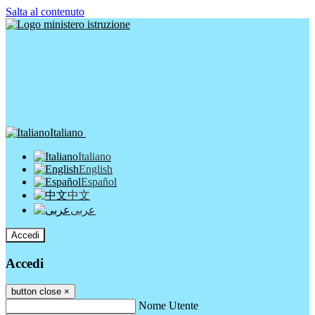
Salta al contenuto
Italiano
Italiano
English
Español
中文
عربى
Accedi
Accedi
button close
×
Nome Utente