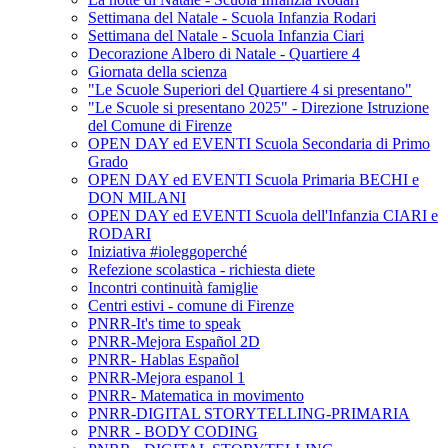
Settimana del Natale - Scuola Infanzia Rodari
Settimana del Natale - Scuola Infanzia Ciari
Decorazione Albero di Natale - Quartiere 4
Giornata della scienza
"Le Scuole Superiori del Quartiere 4 si presentano"
"Le Scuole si presentano 2025" - Direzione Istruzione
del Comune di Firenze
OPEN DAY ed EVENTI Scuola Secondaria di Primo
Grado
OPEN DAY ed EVENTI Scuola Primaria BECHI e
DON MILANI
OPEN DAY ed EVENTI Scuola dell'Infanzia CIARI e
RODARI
Iniziativa #ioleggoperché
Refezione scolastica - richiesta diete
Incontri continuità famiglie
Centri estivi - comune di Firenze
PNRR-It's time to speak
PNRR-Mejora Español 2D
PNRR- Hablas Español
PNRR-Mejora espanol 1
PNRR- Matematica in movimento
PNRR-DIGITAL STORYTELLING-PRIMARIA
PNRR - BODY CODING