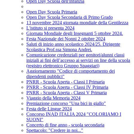
Open Day Scuola dell'Infanzia
Open Day Scuola Primaria
Open Day Scuola Secondaria di Primo Grado
13 novembre 2024 giornata mondiale della Gentilezza
L'istituto si presenta 2024
Giornata Mondiale degli Insegnanti 5 ottobre 2024.
Festa Nazionale dei Nonni 2 ottobre 2024
Saluti di inizio anno scolastico 2024/25. Dirigente
Scolastica Prof.ssa Simona Andrei.
Comunicazione credenziali per genitori/alunni classi
iniziali ai fini dell’accesso ai servizi on line della scuola
(registro elettronico Gruppo Spaggiari)
Aggiornamento "Codice di comportamento dei
dipendenti pubblici"
PNRR - Scuola Aperta - Classi I Primaria
PNRR - Scuola Aperta - Classi IV Primaria
PNRR - Scuola Aperta - Classi V Primaria
Viaggio della Memoria 2024
Premiazione concorso "Una bici in giallo"
Festa delle Lingue 2024
Concorso INAD ITALIA 2024 "COLORIAMO I
SUONI"
Concerto di fine anno - scuola secondaria
Spettacolo: "Credere in noi..."