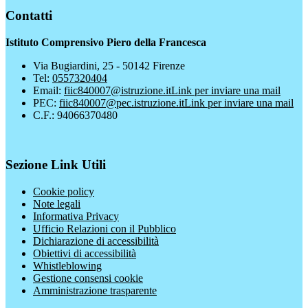
Contatti
Istituto Comprensivo Piero della Francesca
Via Bugiardini, 25 - 50142 Firenze
Tel:
0557320404
Email:
fiic840007@istruzione.it
Link per inviare una mail
PEC:
fiic840007@pec.istruzione.it
Link per inviare una mail
C.F.: 94066370480
Sezione Link Utili
Cookie policy
Note legali
Informativa Privacy
Ufficio Relazioni con il Pubblico
Dichiarazione di accessibilità
Obiettivi di accessibilità
Whistleblowing
Gestione consensi cookie
Amministrazione trasparente