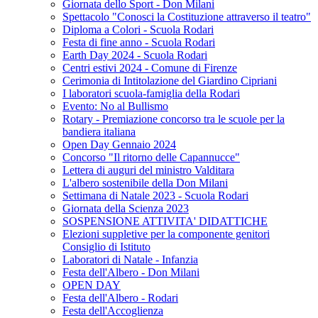
Giornata dello Sport - Don Milani
Spettacolo "Conosci la Costituzione attraverso il teatro"
Diploma a Colori - Scuola Rodari
Festa di fine anno - Scuola Rodari
Earth Day 2024 - Scuola Rodari
Centri estivi 2024 - Comune di Firenze
Cerimonia di Intitolazione del Giardino Cipriani
I laboratori scuola-famiglia della Rodari
Evento: No al Bullismo
Rotary - Premiazione concorso tra le scuole per la
bandiera italiana
Open Day Gennaio 2024
Concorso "Il ritorno delle Capannucce"
Lettera di auguri del ministro Valditara
L'albero sostenibile della Don Milani
Settimana di Natale 2023 - Scuola Rodari
Giornata della Scienza 2023
SOSPENSIONE ATTIVITA' DIDATTICHE
Elezioni suppletive per la componente genitori
Consiglio di Istituto
Laboratori di Natale - Infanzia
Festa dell'Albero - Don Milani
OPEN DAY
Festa dell'Albero - Rodari
Festa dell'Accoglienza