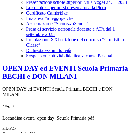
Presentazione scuole superiori Villa Vogel 24.11.2023
Le scuole superiori si presentano alla Piero
Certificato Cambridge
Iniziativa #ioleggoperchè
Assicurazione "SicurezzaScuola"
Presa di servizio personale docente e ATA dal 1
settembre 2023
Premiazione XXI edizione del concorso “Cronisti in
Classe”
Richiesta esami idoneità
Sospensione attività didattica vacanze Pasquali
OPEN DAY ed EVENTI Scuola Primaria
BECHI e DON MILANI
OPEN DAY ed EVENTI Scuola Primaria BECHI e DON
MILANI
Allegati
Locandina eventi_open day_Scuola Primaria.pdf
File PDF