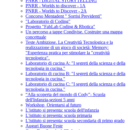
PNRR - DIGITAL STORYTELLING
PNRR - Worlds to discover - 1A
PNRR - Worlds to Discover - 2A
Concorso Mentadent " Sorrisi Previdenti"
"Laboratorio di Coding"
Progetto "FabLab Coding & Rbotica"
Un percorso a tappe Condivise. Costruire una mappa
concettuale
Teste Ambiziose. La Creatività Tecnologica e la
realizzazione di un gioco di società: Memory:
"Esperienza pratica per stimolare la "creatività
tecnologica".
Laboratorio di cucina A: "I segreti della scienza e della
tecnologia in cucina."
Laboratorio di cucina B: "I segreti della scienza e della
tecnologia in cucina."
Laboratorio di cucina C: "I segreti della scienza e della
tecnologia in cucina."
“Alla scoperta del mondo di Cody”- Scuola
dell'Infanzia-sezioni 5 anni
Workshop_Orientarsi al futuro
L'istituto si presenta: scuola dell'infanzia
L'istituto si presenta: scuola primaria
L'istituto si presenta: scuola secondaria di primo grado
Auguri Buone Feste