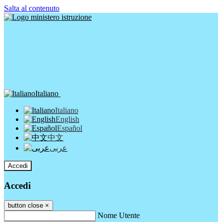
Salta al contenuto
Italiano
Italiano
English
Español
中文
عربى
Accedi
Accedi
button close
×
Nome Utente