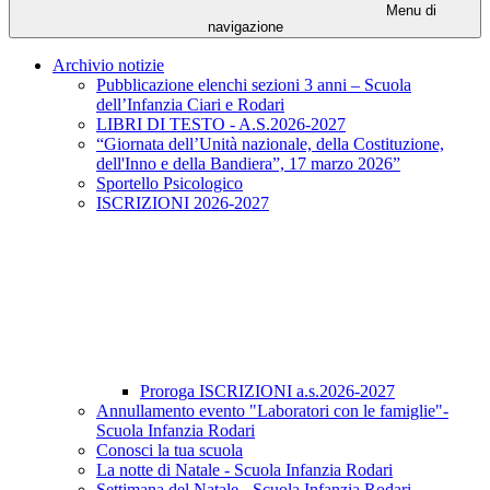
Menu di
navigazione
Archivio notizie
Pubblicazione elenchi sezioni 3 anni – Scuola
dell’Infanzia Ciari e Rodari
LIBRI DI TESTO - A.S.2026-2027
“Giornata dell’Unità nazionale, della Costituzione,
dell'Inno e della Bandiera”, 17 marzo 2026”
Sportello Psicologico
ISCRIZIONI 2026-2027
Proroga ISCRIZIONI a.s.2026-2027
Annullamento evento "Laboratori con le famiglie"-
Scuola Infanzia Rodari
Conosci la tua scuola
La notte di Natale - Scuola Infanzia Rodari
Settimana del Natale - Scuola Infanzia Rodari