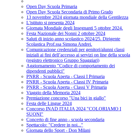
Open Day Scuola Primaria
Open Day Scuola Secondaria di Primo Grado
13 novembre 2024 giornata mondiale della Gentilezza
L'istituto si presenta 2024
Giornata Mondiale degli Insegnanti 5 ottobre 2024.
Festa Nazionale dei Nonni 2 ottobre 2024
Saluti di inizio anno scolastico 2024/25. Dirigente
Scolastica Prof.ssa Simona Andrei.
Comunicazione credenziali per genitori/alunni classi
iniziali ai fini dell’accesso ai servizi on line della scuola
(registro elettronico Gruppo Spaggiari)
Aggiornamento "Codice di comportamento dei
dipendenti pubblici"
PNRR - Scuola Aperta - Classi I Primaria
PNRR - Scuola Aperta - Classi IV Primaria
PNRR - Scuola Aperta - Classi V Primaria
Viaggio della Memoria 2024
Premiazione concorso "Una bici in giallo"
Festa delle Lingue 2024
Concorso INAD ITALIA 2024 "COLORIAMO I
SUONI"
Concerto di fine anno - scuola secondaria
Spettacolo: "Credere in noi..."
Giornata dello Sport - Don Milani