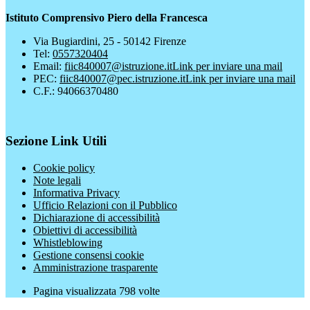
Istituto Comprensivo Piero della Francesca
Via Bugiardini, 25 - 50142 Firenze
Tel:
0557320404
Email:
fiic840007@istruzione.it
Link per inviare una mail
PEC:
fiic840007@pec.istruzione.it
Link per inviare una mail
C.F.: 94066370480
Sezione Link Utili
Cookie policy
Note legali
Informativa Privacy
Ufficio Relazioni con il Pubblico
Dichiarazione di accessibilità
Obiettivi di accessibilità
Whistleblowing
Gestione consensi cookie
Amministrazione trasparente
Pagina visualizzata
798
volte