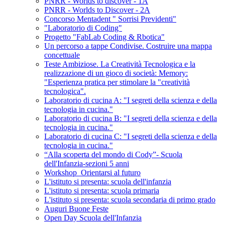
PNRR - Worlds to discover - 1A
PNRR - Worlds to Discover - 2A
Concorso Mentadent " Sorrisi Previdenti"
"Laboratorio di Coding"
Progetto "FabLab Coding & Rbotica"
Un percorso a tappe Condivise. Costruire una mappa
concettuale
Teste Ambiziose. La Creatività Tecnologica e la
realizzazione di un gioco di società: Memory:
"Esperienza pratica per stimolare la "creatività
tecnologica".
Laboratorio di cucina A: "I segreti della scienza e della
tecnologia in cucina."
Laboratorio di cucina B: "I segreti della scienza e della
tecnologia in cucina."
Laboratorio di cucina C: "I segreti della scienza e della
tecnologia in cucina."
“Alla scoperta del mondo di Cody”- Scuola
dell'Infanzia-sezioni 5 anni
Workshop_Orientarsi al futuro
L'istituto si presenta: scuola dell'infanzia
L'istituto si presenta: scuola primaria
L'istituto si presenta: scuola secondaria di primo grado
Auguri Buone Feste
Open Day Scuola dell'Infanzia