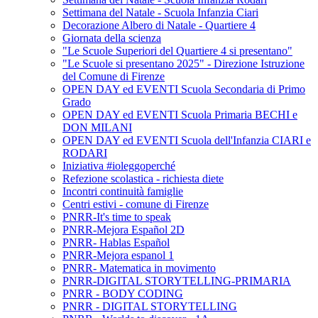
Settimana del Natale - Scuola Infanzia Ciari
Decorazione Albero di Natale - Quartiere 4
Giornata della scienza
"Le Scuole Superiori del Quartiere 4 si presentano"
"Le Scuole si presentano 2025" - Direzione Istruzione
del Comune di Firenze
OPEN DAY ed EVENTI Scuola Secondaria di Primo
Grado
OPEN DAY ed EVENTI Scuola Primaria BECHI e
DON MILANI
OPEN DAY ed EVENTI Scuola dell'Infanzia CIARI e
RODARI
Iniziativa #ioleggoperché
Refezione scolastica - richiesta diete
Incontri continuità famiglie
Centri estivi - comune di Firenze
PNRR-It's time to speak
PNRR-Mejora Español 2D
PNRR- Hablas Español
PNRR-Mejora espanol 1
PNRR- Matematica in movimento
PNRR-DIGITAL STORYTELLING-PRIMARIA
PNRR - BODY CODING
PNRR - DIGITAL STORYTELLING