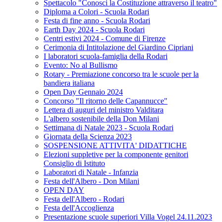
Spettacolo "Conosci la Costituzione attraverso il teatro"
Diploma a Colori - Scuola Rodari
Festa di fine anno - Scuola Rodari
Earth Day 2024 - Scuola Rodari
Centri estivi 2024 - Comune di Firenze
Cerimonia di Intitolazione del Giardino Cipriani
I laboratori scuola-famiglia della Rodari
Evento: No al Bullismo
Rotary - Premiazione concorso tra le scuole per la
bandiera italiana
Open Day Gennaio 2024
Concorso "Il ritorno delle Capannucce"
Lettera di auguri del ministro Valditara
L'albero sostenibile della Don Milani
Settimana di Natale 2023 - Scuola Rodari
Giornata della Scienza 2023
SOSPENSIONE ATTIVITA' DIDATTICHE
Elezioni suppletive per la componente genitori
Consiglio di Istituto
Laboratori di Natale - Infanzia
Festa dell'Albero - Don Milani
OPEN DAY
Festa dell'Albero - Rodari
Festa dell'Accoglienza
Presentazione scuole superiori Villa Vogel 24.11.2023