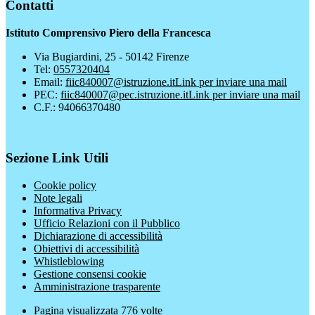
Contatti
Istituto Comprensivo Piero della Francesca
Via Bugiardini, 25 - 50142 Firenze
Tel:
0557320404
Email:
fiic840007@istruzione.it
Link per inviare una mail
PEC:
fiic840007@pec.istruzione.it
Link per inviare una mail
C.F.: 94066370480
Sezione Link Utili
Cookie policy
Note legali
Informativa Privacy
Ufficio Relazioni con il Pubblico
Dichiarazione di accessibilità
Obiettivi di accessibilità
Whistleblowing
Gestione consensi cookie
Amministrazione trasparente
Pagina visualizzata
776
volte