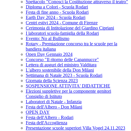
Spettacolo "Conosci la Costituzione attraverso il teatro"
Diploma a Colori - Scuola Rodari
Festa di fine anno - Scuola Rodari
Earth Day 2024 - Scuola Rodari
Centri estivi 2024 - Comune di Firenze
Cerimonia di Intitolazione del Giardino Cipriani
I laboratori scuola-famiglia della Rodari
Evento: No al Bullismo
Rotary - Premiazione concorso tra le scuole per la
bandiera italiana
Open Day Gennaio 2024
Concorso "Il ritorno delle Capannucce"
Lettera di auguri del ministro Valditara
L'albero sostenibile della Don Milani
Settimana di Natale 2023 - Scuola Rodari
Giornata della Scienza 2023
SOSPENSIONE ATTIVITA' DIDATTICHE
Elezioni suppletive per la componente genitori
Consiglio di Istituto
Laboratori di Natale - Infanzia
Festa dell'Albero - Don Milani
OPEN DAY
Festa dell'Albero - Rodari
Festa dell'Accoglienza
Presentazione scuole superiori Villa Vogel 24.11.2023