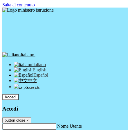
Salta al contenuto
Italiano
Italiano
English
Español
中文
عربى
Accedi
Accedi
button close
×
Nome Utente