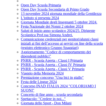
Open Day Scuola Primaria
Open Day Scuola Secondaria di Primo Grado
13 novembre 2024 giornata mondiale della Gentilezza
L'istituto si presenta 2024
Giornata Mondiale degli Insegnanti 5 ottobre 2024.
Festa Nazionale dei Nonni 2 ottobre 2024
Saluti di inizio anno scolastico 2024/25. Dirigente
Scolastica Prof.ssa Simona Andrei.
Comunicazione credenziali per genitori/alunni classi
iniziali ai fini dell’accesso ai servizi on line della scuola
(registro elettronico Gruppo Spaggiari)
Aggiornamento "Codice di comportamento dei
dipendenti pubblici"
PNRR - Scuola Aperta - Classi I Primaria
PNRR - Scuola Aperta - Classi IV Primaria
PNRR - Scuola Aperta - Classi V Primaria
Viaggio della Memoria 2024
Premiazione concorso "Una bici in giallo"
Festa delle Lingue 2024
Concorso INAD ITALIA 2024 "COLORIAMO I
SUONI"
Concerto di fine anno - scuola secondaria
Spettacolo: "Credere in noi..."
Giornata dello Sport - Don Milani