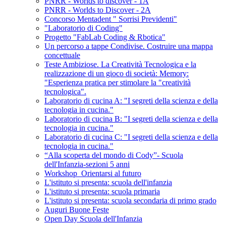
PNRR - Worlds to discover - 1A
PNRR - Worlds to Discover - 2A
Concorso Mentadent " Sorrisi Previdenti"
"Laboratorio di Coding"
Progetto "FabLab Coding & Rbotica"
Un percorso a tappe Condivise. Costruire una mappa
concettuale
Teste Ambiziose. La Creatività Tecnologica e la
realizzazione di un gioco di società: Memory:
"Esperienza pratica per stimolare la "creatività
tecnologica".
Laboratorio di cucina A: "I segreti della scienza e della
tecnologia in cucina."
Laboratorio di cucina B: "I segreti della scienza e della
tecnologia in cucina."
Laboratorio di cucina C: "I segreti della scienza e della
tecnologia in cucina."
“Alla scoperta del mondo di Cody”- Scuola
dell'Infanzia-sezioni 5 anni
Workshop_Orientarsi al futuro
L'istituto si presenta: scuola dell'infanzia
L'istituto si presenta: scuola primaria
L'istituto si presenta: scuola secondaria di primo grado
Auguri Buone Feste
Open Day Scuola dell'Infanzia