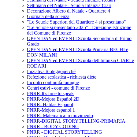
Settimana del Natale - Scuola Infanzia Ciari
Decorazione Albero di Natale - Quartiere 4
Giornata della scienza
"Le Scuole Superiori del Quartiere 4 si presentano"
"Le Scuole si presentano 2025" - Direzione Istruzione
del Comune di Firenze
OPEN DAY ed EVENTI Scuola Secondaria di Primo
Grado
OPEN DAY ed EVENTI Scuola Primaria BECHI e
DON MILANI
OPEN DAY ed EVENTI Scuola dell'Infanzia CIARI e
RODARI
Iniziativa #ioleggoperché
Refezione scolastica - richiesta diete
Incontri continuità famiglie
Centri estivi - comune di Firenze
PNRR-It's time to speak
PNRR-Mejora Español 2D
PNRR- Hablas Español
PNRR-Mejora espanol 1
PNRR- Matematica in movimento
PNRR-DIGITAL STORYTELLING-PRIMARIA
PNRR - BODY CODING
PNRR - DIGITAL STORYTELLING