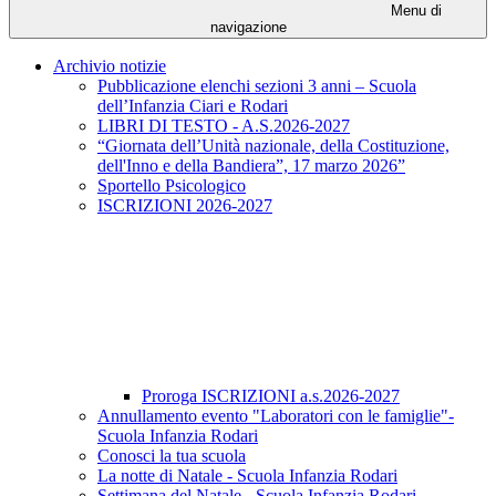
Menu di
navigazione
Archivio notizie
Pubblicazione elenchi sezioni 3 anni – Scuola
dell’Infanzia Ciari e Rodari
LIBRI DI TESTO - A.S.2026-2027
“Giornata dell’Unità nazionale, della Costituzione,
dell'Inno e della Bandiera”, 17 marzo 2026”
Sportello Psicologico
ISCRIZIONI 2026-2027
Proroga ISCRIZIONI a.s.2026-2027
Annullamento evento "Laboratori con le famiglie"-
Scuola Infanzia Rodari
Conosci la tua scuola
La notte di Natale - Scuola Infanzia Rodari
Settimana del Natale - Scuola Infanzia Rodari