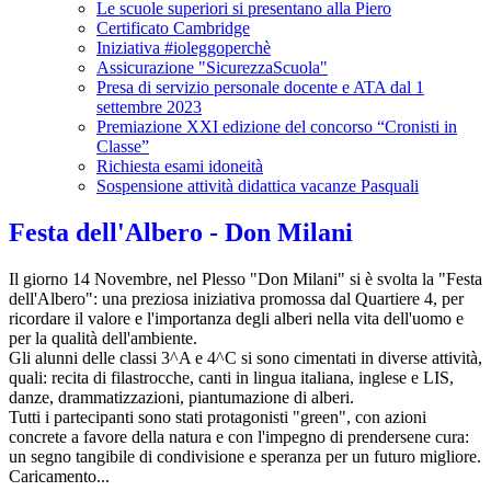
Le scuole superiori si presentano alla Piero
Certificato Cambridge
Iniziativa #ioleggoperchè
Assicurazione "SicurezzaScuola"
Presa di servizio personale docente e ATA dal 1
settembre 2023
Premiazione XXI edizione del concorso “Cronisti in
Classe”
Richiesta esami idoneità
Sospensione attività didattica vacanze Pasquali
Festa dell'Albero - Don Milani
Il giorno 14 Novembre, nel Plesso "Don Milani" si è svolta la "Festa
dell'Albero": una preziosa iniziativa promossa dal Quartiere 4, per
ricordare il valore e l'importanza degli alberi nella vita dell'uomo e
per la qualità dell'ambiente.
Gli alunni delle classi 3^A e 4^C si sono cimentati in diverse attività,
quali: recita di filastrocche, canti in lingua italiana, inglese e LIS,
danze, drammatizzazioni, piantumazione di alberi.
Tutti i partecipanti sono stati protagonisti "green", con azioni
concrete a favore della natura e con l'impegno di prendersene cura:
un segno tangibile di condivisione e speranza per un futuro migliore.
Caricamento...