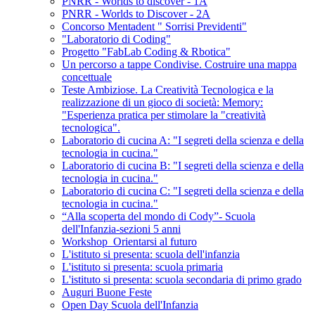
PNRR - Worlds to discover - 1A
PNRR - Worlds to Discover - 2A
Concorso Mentadent " Sorrisi Previdenti"
"Laboratorio di Coding"
Progetto "FabLab Coding & Rbotica"
Un percorso a tappe Condivise. Costruire una mappa
concettuale
Teste Ambiziose. La Creatività Tecnologica e la
realizzazione di un gioco di società: Memory:
"Esperienza pratica per stimolare la "creatività
tecnologica".
Laboratorio di cucina A: "I segreti della scienza e della
tecnologia in cucina."
Laboratorio di cucina B: "I segreti della scienza e della
tecnologia in cucina."
Laboratorio di cucina C: "I segreti della scienza e della
tecnologia in cucina."
“Alla scoperta del mondo di Cody”- Scuola
dell'Infanzia-sezioni 5 anni
Workshop_Orientarsi al futuro
L'istituto si presenta: scuola dell'infanzia
L'istituto si presenta: scuola primaria
L'istituto si presenta: scuola secondaria di primo grado
Auguri Buone Feste
Open Day Scuola dell'Infanzia