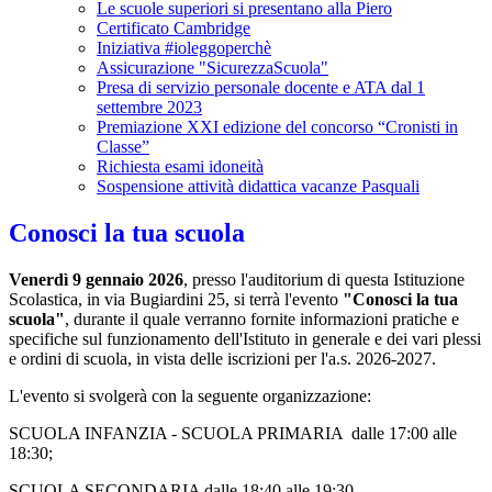
Le scuole superiori si presentano alla Piero
Certificato Cambridge
Iniziativa #ioleggoperchè
Assicurazione "SicurezzaScuola"
Presa di servizio personale docente e ATA dal 1
settembre 2023
Premiazione XXI edizione del concorso “Cronisti in
Classe”
Richiesta esami idoneità
Sospensione attività didattica vacanze Pasquali
Conosci la tua scuola
Venerdì 9 gennaio 2026
, presso l'auditorium di questa Istituzione
Scolastica, in via Bugiardini 25, si terrà l'evento
"Conosci la tua
scuola"
, durante il quale verranno fornite informazioni pratiche e
specifiche sul funzionamento dell'Istituto in generale e dei vari plessi
e ordini di scuola, in vista delle iscrizioni per l'a.s. 2026-2027.
L'evento si svolgerà con la seguente organizzazione:
SCUOLA INFANZIA - SCUOLA PRIMARIA dalle 17:00 alle
18:30;
SCUOLA SECONDARIA dalle 18:40 alle 19:30.