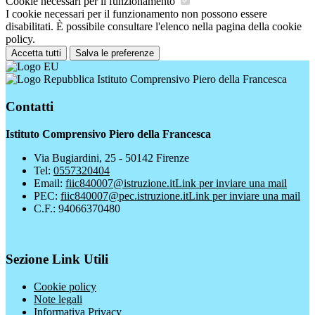
Cookie necessari per il funzionamento
I cookie necessari per il funzionamento non possono essere
disabilitati. È possibile consultare l'elenco nella pagina della cookie
policy.
Accetta tutti
Salva le preferenze
Istituto Comprensivo Piero della Francesca
Contatti
Istituto Comprensivo Piero della Francesca
Via Bugiardini, 25 - 50142 Firenze
Tel:
0557320404
Email:
fiic840007@istruzione.it
Link per inviare una mail
PEC:
fiic840007@pec.istruzione.it
Link per inviare una mail
C.F.: 94066370480
Sezione Link Utili
Cookie policy
Note legali
Informativa Privacy