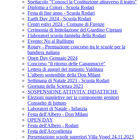
Spettacolo "Conosci la Costituzione attraverso il teatro"
Diploma a Colori - Scuola Rodari
Festa di fine anno - Scuola Rodari
Earth Day 2024 - Scuola Rodari
Centri estivi 2024 - Comune di Firenze
Cerimonia di Intitolazione del Giardino Cipriani
I laboratori scuola-famiglia della Rodari
Evento: No al Bullismo
Rotary - Premiazione concorso tra le scuole per la
bandiera italiana
Open Day Gennaio 2024
Concorso "Il ritorno delle Capannucce"
Lettera di auguri del ministro Valditara
L'albero sostenibile della Don Milani
Settimana di Natale 2023 - Scuola Rodari
Giornata della Scienza 2023
SOSPENSIONE ATTIVITA' DIDATTICHE
Elezioni suppletive per la componente genitori
Consiglio di Istituto
Laboratori di Natale - Infanzia
Festa dell'Albero - Don Milani
OPEN DAY
Festa dell'Albero - Rodari
Festa dell'Accoglienza
Presentazione scuole superiori Villa Vogel 24.11.2023