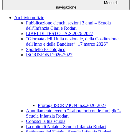
Menu di
navigazione
Archivio notizie
Pubblicazione elenchi sezioni 3 anni – Scuola
dell’Infanzia Ciari e Rodari
LIBRI DI TESTO - A.S.2026-2027
“Giornata dell’Unità nazionale, della Costituzione,
dell'Inno e della Bandiera”, 17 marzo 2026”
Sportello Psicologico
ISCRIZIONI 2026-2027
Proroga ISCRIZIONI a.s.2026-2027
Annullamento evento "Laboratori con le famiglie"-
Scuola Infanzia Rodari
Conosci la tua scuola
La notte di Natale - Scuola Infanzia Rodari
Settimana del Natale - Scuola Infanzia Rodari