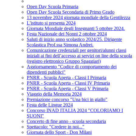
Open Day Scuola Primaria
Open Day Scuola Secondaria di Primo Grado
13 novembre 2024 giornata mondiale della Gentilezza
L'istituto si presenta 2024
Giornata Mondiale degli Insegnanti 5 ottobre 2024.
Festa Nazionale dei Nonni 2 ottobre 2024
Saluti di inizio anno scolastico 2024/25. Dirigente
Scolastica Prof.ssa Simona Andrei.
Comunicazione credenziali per genitori/alunni classi
iniziali ai fini dell’accesso ai servizi on line della scuola
(registro elettronico Gruppo Spaggiari)
Aggiornamento "Codice di comportamento dei
dipendenti pubblici"
PNRR - Scuola Aperta - Classi I Primaria
PNRR - Scuola Aperta - Classi IV Primaria
PNRR - Scuola Aperta - Classi V Primaria
Viaggio della Memoria 2024
Premiazione concorso "Una bici in giallo"
Festa delle Lingue 2024
Concorso INAD ITALIA 2024 "COLORIAMO I
SUONI"
Concerto di fine anno - scuola secondaria
Spettacolo: "Credere in noi..."
Giornata dello Sport - Don Milani