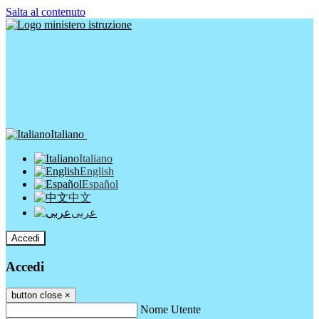
Salta al contenuto
Italiano
Italiano
English
Español
中文
عربى
Accedi
Accedi
button close
×
Nome Utente