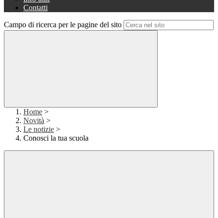
Contatti
Campo di ricerca per le pagine del sito
Home
>
Novità
>
Le notizie
>
Conosci la tua scuola