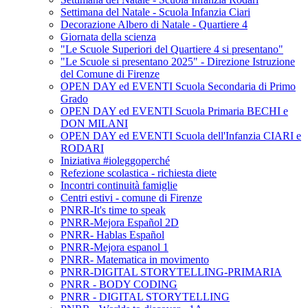
Settimana del Natale - Scuola Infanzia Ciari
Decorazione Albero di Natale - Quartiere 4
Giornata della scienza
"Le Scuole Superiori del Quartiere 4 si presentano"
"Le Scuole si presentano 2025" - Direzione Istruzione
del Comune di Firenze
OPEN DAY ed EVENTI Scuola Secondaria di Primo
Grado
OPEN DAY ed EVENTI Scuola Primaria BECHI e
DON MILANI
OPEN DAY ed EVENTI Scuola dell'Infanzia CIARI e
RODARI
Iniziativa #ioleggoperché
Refezione scolastica - richiesta diete
Incontri continuità famiglie
Centri estivi - comune di Firenze
PNRR-It's time to speak
PNRR-Mejora Español 2D
PNRR- Hablas Español
PNRR-Mejora espanol 1
PNRR- Matematica in movimento
PNRR-DIGITAL STORYTELLING-PRIMARIA
PNRR - BODY CODING
PNRR - DIGITAL STORYTELLING