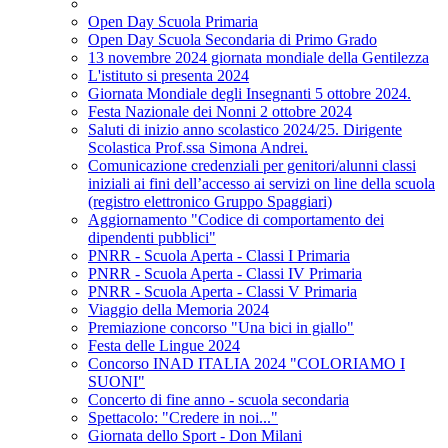
Open Day Scuola Primaria
Open Day Scuola Secondaria di Primo Grado
13 novembre 2024 giornata mondiale della Gentilezza
L'istituto si presenta 2024
Giornata Mondiale degli Insegnanti 5 ottobre 2024.
Festa Nazionale dei Nonni 2 ottobre 2024
Saluti di inizio anno scolastico 2024/25. Dirigente
Scolastica Prof.ssa Simona Andrei.
Comunicazione credenziali per genitori/alunni classi
iniziali ai fini dell’accesso ai servizi on line della scuola
(registro elettronico Gruppo Spaggiari)
Aggiornamento "Codice di comportamento dei
dipendenti pubblici"
PNRR - Scuola Aperta - Classi I Primaria
PNRR - Scuola Aperta - Classi IV Primaria
PNRR - Scuola Aperta - Classi V Primaria
Viaggio della Memoria 2024
Premiazione concorso "Una bici in giallo"
Festa delle Lingue 2024
Concorso INAD ITALIA 2024 "COLORIAMO I
SUONI"
Concerto di fine anno - scuola secondaria
Spettacolo: "Credere in noi..."
Giornata dello Sport - Don Milani