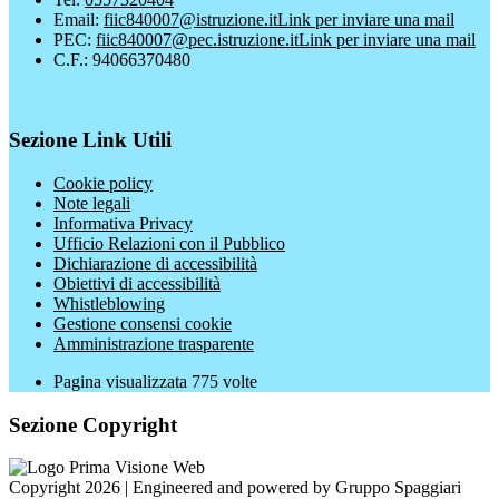
Email:
fiic840007@istruzione.it
Link per inviare una mail
PEC:
fiic840007@pec.istruzione.it
Link per inviare una mail
C.F.: 94066370480
Sezione Link Utili
Cookie policy
Note legali
Informativa Privacy
Ufficio Relazioni con il Pubblico
Dichiarazione di accessibilità
Obiettivi di accessibilità
Whistleblowing
Gestione consensi cookie
Amministrazione trasparente
Pagina visualizzata
775
volte
Sezione Copyright
Copyright 2026 | Engineered and powered by Gruppo Spaggiari