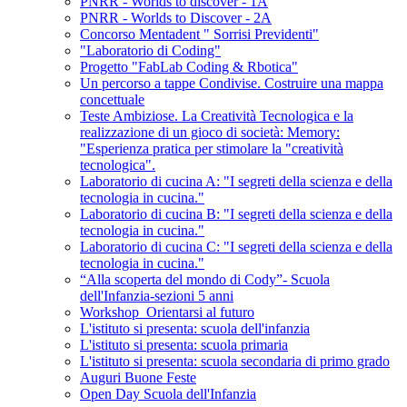
PNRR - Worlds to discover - 1A
PNRR - Worlds to Discover - 2A
Concorso Mentadent " Sorrisi Previdenti"
"Laboratorio di Coding"
Progetto "FabLab Coding & Rbotica"
Un percorso a tappe Condivise. Costruire una mappa
concettuale
Teste Ambiziose. La Creatività Tecnologica e la
realizzazione di un gioco di società: Memory:
"Esperienza pratica per stimolare la "creatività
tecnologica".
Laboratorio di cucina A: "I segreti della scienza e della
tecnologia in cucina."
Laboratorio di cucina B: "I segreti della scienza e della
tecnologia in cucina."
Laboratorio di cucina C: "I segreti della scienza e della
tecnologia in cucina."
“Alla scoperta del mondo di Cody”- Scuola
dell'Infanzia-sezioni 5 anni
Workshop_Orientarsi al futuro
L'istituto si presenta: scuola dell'infanzia
L'istituto si presenta: scuola primaria
L'istituto si presenta: scuola secondaria di primo grado
Auguri Buone Feste
Open Day Scuola dell'Infanzia