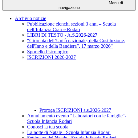
Menu di
navigazione
Archivio notizie
Pubblicazione elenchi sezioni 3 anni – Scuola
dell’Infanzia Ciari e Rodari
LIBRI DI TESTO - A.S.2026-2027
“Giornata dell’Unità nazionale, della Costituzione,
dell'Inno e della Bandiera”, 17 marzo 2026”
Sportello Psicologico
ISCRIZIONI 2026-2027
Proroga ISCRIZIONI a.s.2026-2027
Annullamento evento "Laboratori con le famiglie"-
Scuola Infanzia Rodari
Conosci la tua scuola
La notte di Natale - Scuola Infanzia Rodari
Settimana del Natale - Scuola Infanzia Rodari