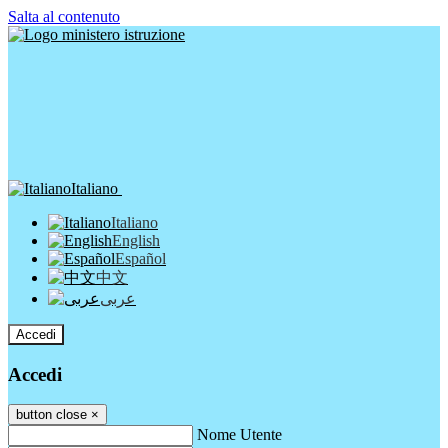
Salta al contenuto
Italiano
Italiano
English
Español
中文
عربى
Accedi
Accedi
button close
×
Nome Utente