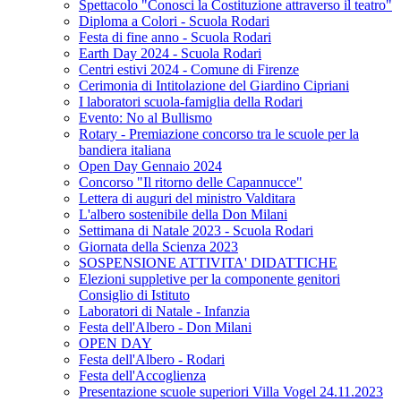
Spettacolo "Conosci la Costituzione attraverso il teatro"
Diploma a Colori - Scuola Rodari
Festa di fine anno - Scuola Rodari
Earth Day 2024 - Scuola Rodari
Centri estivi 2024 - Comune di Firenze
Cerimonia di Intitolazione del Giardino Cipriani
I laboratori scuola-famiglia della Rodari
Evento: No al Bullismo
Rotary - Premiazione concorso tra le scuole per la
bandiera italiana
Open Day Gennaio 2024
Concorso "Il ritorno delle Capannucce"
Lettera di auguri del ministro Valditara
L'albero sostenibile della Don Milani
Settimana di Natale 2023 - Scuola Rodari
Giornata della Scienza 2023
SOSPENSIONE ATTIVITA' DIDATTICHE
Elezioni suppletive per la componente genitori
Consiglio di Istituto
Laboratori di Natale - Infanzia
Festa dell'Albero - Don Milani
OPEN DAY
Festa dell'Albero - Rodari
Festa dell'Accoglienza
Presentazione scuole superiori Villa Vogel 24.11.2023