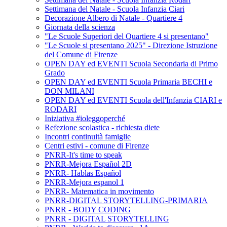
Settimana del Natale - Scuola Infanzia Ciari
Decorazione Albero di Natale - Quartiere 4
Giornata della scienza
"Le Scuole Superiori del Quartiere 4 si presentano"
"Le Scuole si presentano 2025" - Direzione Istruzione
del Comune di Firenze
OPEN DAY ed EVENTI Scuola Secondaria di Primo
Grado
OPEN DAY ed EVENTI Scuola Primaria BECHI e
DON MILANI
OPEN DAY ed EVENTI Scuola dell'Infanzia CIARI e
RODARI
Iniziativa #ioleggoperché
Refezione scolastica - richiesta diete
Incontri continuità famiglie
Centri estivi - comune di Firenze
PNRR-It's time to speak
PNRR-Mejora Español 2D
PNRR- Hablas Español
PNRR-Mejora espanol 1
PNRR- Matematica in movimento
PNRR-DIGITAL STORYTELLING-PRIMARIA
PNRR - BODY CODING
PNRR - DIGITAL STORYTELLING