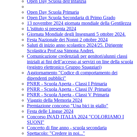
Open Day Scuola dell'Infanzia
Open Day Scuola Primaria
Open Day Scuola Secondaria di Primo Grado
13 novembre 2024 giornata mondiale della Gentilezza
L'istituto si presenta 2024
Giornata Mondiale degli Insegnanti 5 ottobre 2024.
Festa Nazionale dei Nonni 2 ottobre 2024
Saluti di inizio anno scolastico 2024/25. Dirigente
Scolastica Prof.ssa Simona Andrei.
Comunicazione credenziali per genitori/alunni classi
iniziali ai fini dell’accesso ai servizi on line della scuola
(registro elettronico Gruppo Spaggiari)
Aggiornamento "Codice di comportamento dei
dipendenti pubblici"
PNRR - Scuola Aperta - Classi I Primaria
PNRR - Scuola Aperta - Classi IV Primaria
PNRR - Scuola Aperta - Classi V Primaria
Viaggio della Memoria 2024
Premiazione concorso "Una bici in giallo"
Festa delle Lingue 2024
Concorso INAD ITALIA 2024 "COLORIAMO I
SUONI"
Concerto di fine anno - scuola secondaria
Spettacolo: "Credere in noi..."