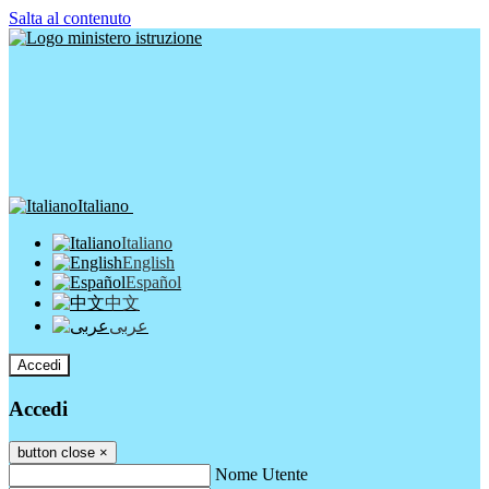
Salta al contenuto
Italiano
Italiano
English
Español
中文
عربى
Accedi
Accedi
button close
×
Nome Utente