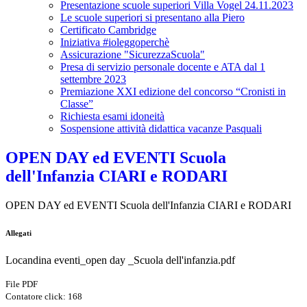
Presentazione scuole superiori Villa Vogel 24.11.2023
Le scuole superiori si presentano alla Piero
Certificato Cambridge
Iniziativa #ioleggoperchè
Assicurazione "SicurezzaScuola"
Presa di servizio personale docente e ATA dal 1
settembre 2023
Premiazione XXI edizione del concorso “Cronisti in
Classe”
Richiesta esami idoneità
Sospensione attività didattica vacanze Pasquali
OPEN DAY ed EVENTI Scuola
dell'Infanzia CIARI e RODARI
OPEN DAY ed EVENTI Scuola dell'Infanzia CIARI e RODARI
Allegati
Locandina eventi_open day _Scuola dell'infanzia.pdf
File PDF
Contatore click: 168