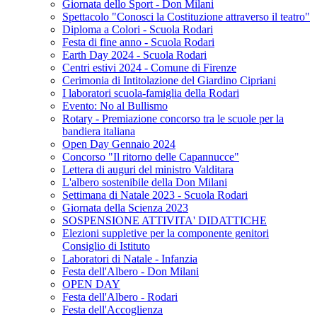
Giornata dello Sport - Don Milani
Spettacolo "Conosci la Costituzione attraverso il teatro"
Diploma a Colori - Scuola Rodari
Festa di fine anno - Scuola Rodari
Earth Day 2024 - Scuola Rodari
Centri estivi 2024 - Comune di Firenze
Cerimonia di Intitolazione del Giardino Cipriani
I laboratori scuola-famiglia della Rodari
Evento: No al Bullismo
Rotary - Premiazione concorso tra le scuole per la
bandiera italiana
Open Day Gennaio 2024
Concorso "Il ritorno delle Capannucce"
Lettera di auguri del ministro Valditara
L'albero sostenibile della Don Milani
Settimana di Natale 2023 - Scuola Rodari
Giornata della Scienza 2023
SOSPENSIONE ATTIVITA' DIDATTICHE
Elezioni suppletive per la componente genitori
Consiglio di Istituto
Laboratori di Natale - Infanzia
Festa dell'Albero - Don Milani
OPEN DAY
Festa dell'Albero - Rodari
Festa dell'Accoglienza