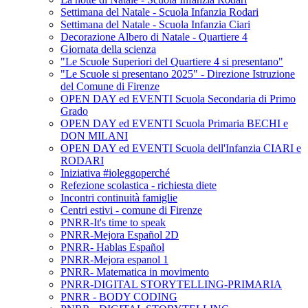
Settimana del Natale - Scuola Infanzia Rodari
Settimana del Natale - Scuola Infanzia Ciari
Decorazione Albero di Natale - Quartiere 4
Giornata della scienza
"Le Scuole Superiori del Quartiere 4 si presentano"
"Le Scuole si presentano 2025" - Direzione Istruzione
del Comune di Firenze
OPEN DAY ed EVENTI Scuola Secondaria di Primo
Grado
OPEN DAY ed EVENTI Scuola Primaria BECHI e
DON MILANI
OPEN DAY ed EVENTI Scuola dell'Infanzia CIARI e
RODARI
Iniziativa #ioleggoperché
Refezione scolastica - richiesta diete
Incontri continuità famiglie
Centri estivi - comune di Firenze
PNRR-It's time to speak
PNRR-Mejora Español 2D
PNRR- Hablas Español
PNRR-Mejora espanol 1
PNRR- Matematica in movimento
PNRR-DIGITAL STORYTELLING-PRIMARIA
PNRR - BODY CODING