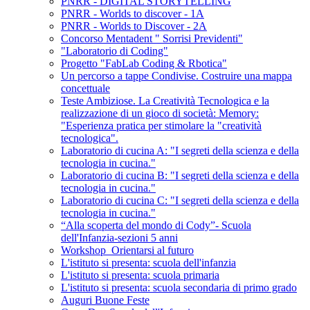
PNRR - DIGITAL STORYTELLING
PNRR - Worlds to discover - 1A
PNRR - Worlds to Discover - 2A
Concorso Mentadent " Sorrisi Previdenti"
"Laboratorio di Coding"
Progetto "FabLab Coding & Rbotica"
Un percorso a tappe Condivise. Costruire una mappa
concettuale
Teste Ambiziose. La Creatività Tecnologica e la
realizzazione di un gioco di società: Memory:
"Esperienza pratica per stimolare la "creatività
tecnologica".
Laboratorio di cucina A: "I segreti della scienza e della
tecnologia in cucina."
Laboratorio di cucina B: "I segreti della scienza e della
tecnologia in cucina."
Laboratorio di cucina C: "I segreti della scienza e della
tecnologia in cucina."
“Alla scoperta del mondo di Cody”- Scuola
dell'Infanzia-sezioni 5 anni
Workshop_Orientarsi al futuro
L'istituto si presenta: scuola dell'infanzia
L'istituto si presenta: scuola primaria
L'istituto si presenta: scuola secondaria di primo grado
Auguri Buone Feste