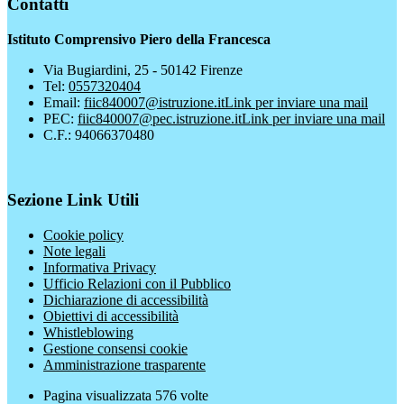
Contatti
Istituto Comprensivo Piero della Francesca
Via Bugiardini, 25 - 50142 Firenze
Tel:
0557320404
Email:
fiic840007@istruzione.it
Link per inviare una mail
PEC:
fiic840007@pec.istruzione.it
Link per inviare una mail
C.F.: 94066370480
Sezione Link Utili
Cookie policy
Note legali
Informativa Privacy
Ufficio Relazioni con il Pubblico
Dichiarazione di accessibilità
Obiettivi di accessibilità
Whistleblowing
Gestione consensi cookie
Amministrazione trasparente
Pagina visualizzata
576
volte