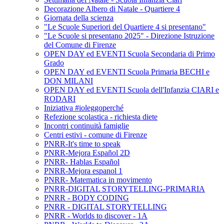
Decorazione Albero di Natale - Quartiere 4
Giornata della scienza
"Le Scuole Superiori del Quartiere 4 si presentano"
"Le Scuole si presentano 2025" - Direzione Istruzione
del Comune di Firenze
OPEN DAY ed EVENTI Scuola Secondaria di Primo
Grado
OPEN DAY ed EVENTI Scuola Primaria BECHI e
DON MILANI
OPEN DAY ed EVENTI Scuola dell'Infanzia CIARI e
RODARI
Iniziativa #ioleggoperché
Refezione scolastica - richiesta diete
Incontri continuità famiglie
Centri estivi - comune di Firenze
PNRR-It's time to speak
PNRR-Mejora Español 2D
PNRR- Hablas Español
PNRR-Mejora espanol 1
PNRR- Matematica in movimento
PNRR-DIGITAL STORYTELLING-PRIMARIA
PNRR - BODY CODING
PNRR - DIGITAL STORYTELLING
PNRR - Worlds to discover - 1A