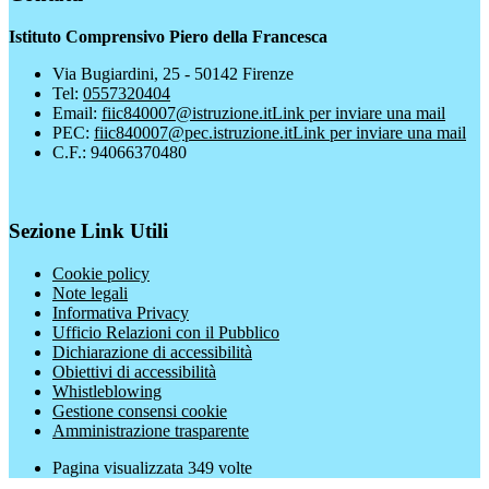
Istituto Comprensivo Piero della Francesca
Via Bugiardini, 25 - 50142 Firenze
Tel:
0557320404
Email:
fiic840007@istruzione.it
Link per inviare una mail
PEC:
fiic840007@pec.istruzione.it
Link per inviare una mail
C.F.: 94066370480
Sezione Link Utili
Cookie policy
Note legali
Informativa Privacy
Ufficio Relazioni con il Pubblico
Dichiarazione di accessibilità
Obiettivi di accessibilità
Whistleblowing
Gestione consensi cookie
Amministrazione trasparente
Pagina visualizzata
349
volte