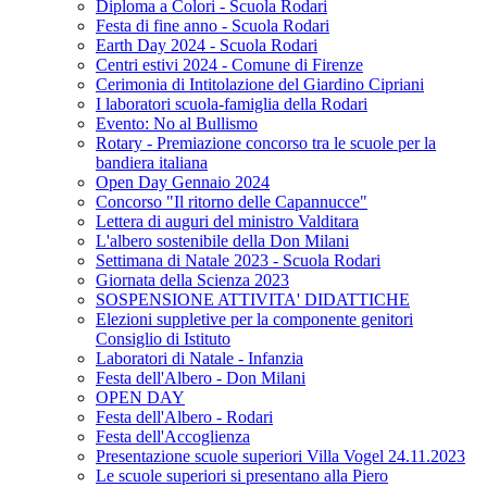
Diploma a Colori - Scuola Rodari
Festa di fine anno - Scuola Rodari
Earth Day 2024 - Scuola Rodari
Centri estivi 2024 - Comune di Firenze
Cerimonia di Intitolazione del Giardino Cipriani
I laboratori scuola-famiglia della Rodari
Evento: No al Bullismo
Rotary - Premiazione concorso tra le scuole per la
bandiera italiana
Open Day Gennaio 2024
Concorso "Il ritorno delle Capannucce"
Lettera di auguri del ministro Valditara
L'albero sostenibile della Don Milani
Settimana di Natale 2023 - Scuola Rodari
Giornata della Scienza 2023
SOSPENSIONE ATTIVITA' DIDATTICHE
Elezioni suppletive per la componente genitori
Consiglio di Istituto
Laboratori di Natale - Infanzia
Festa dell'Albero - Don Milani
OPEN DAY
Festa dell'Albero - Rodari
Festa dell'Accoglienza
Presentazione scuole superiori Villa Vogel 24.11.2023
Le scuole superiori si presentano alla Piero