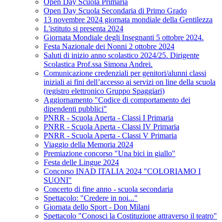
Open Day Scuola Primaria
Open Day Scuola Secondaria di Primo Grado
13 novembre 2024 giornata mondiale della Gentilezza
L'istituto si presenta 2024
Giornata Mondiale degli Insegnanti 5 ottobre 2024.
Festa Nazionale dei Nonni 2 ottobre 2024
Saluti di inizio anno scolastico 2024/25. Dirigente
Scolastica Prof.ssa Simona Andrei.
Comunicazione credenziali per genitori/alunni classi
iniziali ai fini dell’accesso ai servizi on line della scuola
(registro elettronico Gruppo Spaggiari)
Aggiornamento "Codice di comportamento dei
dipendenti pubblici"
PNRR - Scuola Aperta - Classi I Primaria
PNRR - Scuola Aperta - Classi IV Primaria
PNRR - Scuola Aperta - Classi V Primaria
Viaggio della Memoria 2024
Premiazione concorso "Una bici in giallo"
Festa delle Lingue 2024
Concorso INAD ITALIA 2024 "COLORIAMO I
SUONI"
Concerto di fine anno - scuola secondaria
Spettacolo: "Credere in noi..."
Giornata dello Sport - Don Milani
Spettacolo "Conosci la Costituzione attraverso il teatro"