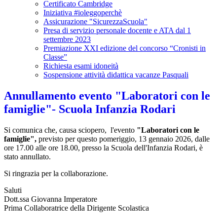
Certificato Cambridge
Iniziativa #ioleggoperchè
Assicurazione "SicurezzaScuola"
Presa di servizio personale docente e ATA dal 1
settembre 2023
Premiazione XXI edizione del concorso “Cronisti in
Classe”
Richiesta esami idoneità
Sospensione attività didattica vacanze Pasquali
Annullamento evento "Laboratori con le
famiglie"- Scuola Infanzia Rodari
Si comunica che, causa sciopero, l'evento
"Laboratori con le
famiglie",
previsto per questo pomeriggio, 13 gennaio 2026, dalle
ore 17.00 alle ore 18.00, presso la Scuola dell'Infanzia Rodari, è
stato annullato.
Si ringrazia per la collaborazione.
Saluti
Dott.ssa Giovanna Imperatore
Prima Collaboratrice della Dirigente Scolastica