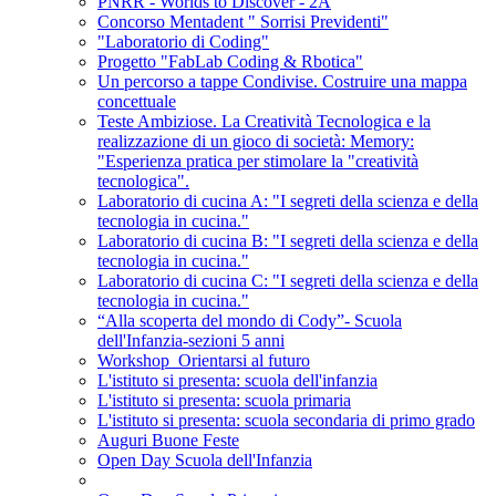
PNRR - Worlds to Discover - 2A
Concorso Mentadent " Sorrisi Previdenti"
"Laboratorio di Coding"
Progetto "FabLab Coding & Rbotica"
Un percorso a tappe Condivise. Costruire una mappa
concettuale
Teste Ambiziose. La Creatività Tecnologica e la
realizzazione di un gioco di società: Memory:
"Esperienza pratica per stimolare la "creatività
tecnologica".
Laboratorio di cucina A: "I segreti della scienza e della
tecnologia in cucina."
Laboratorio di cucina B: "I segreti della scienza e della
tecnologia in cucina."
Laboratorio di cucina C: "I segreti della scienza e della
tecnologia in cucina."
“Alla scoperta del mondo di Cody”- Scuola
dell'Infanzia-sezioni 5 anni
Workshop_Orientarsi al futuro
L'istituto si presenta: scuola dell'infanzia
L'istituto si presenta: scuola primaria
L'istituto si presenta: scuola secondaria di primo grado
Auguri Buone Feste
Open Day Scuola dell'Infanzia