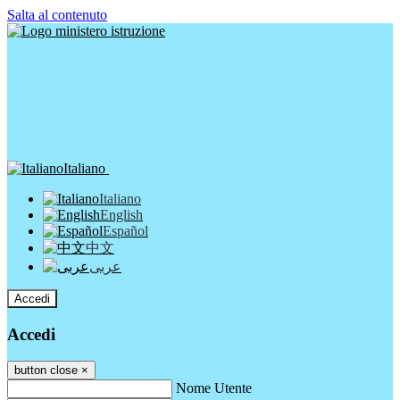
Salta al contenuto
Italiano
Italiano
English
Español
中文
عربى
Accedi
Accedi
button close
×
Nome Utente