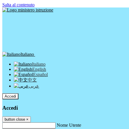
Salta al contenuto
Italiano
Italiano
English
Español
中文
عربى
Accedi
Accedi
button close
×
Nome Utente