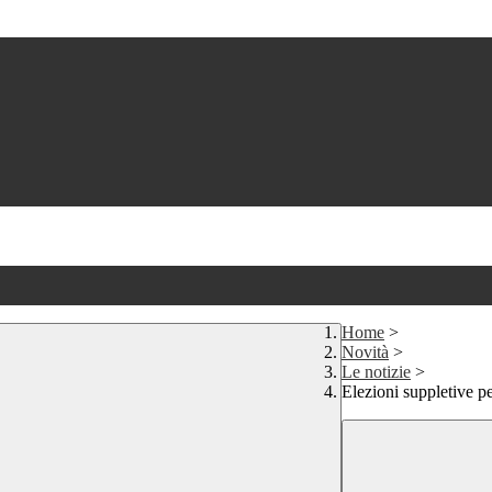
Home
>
Novità
>
Le notizie
>
Elezioni suppletive pe