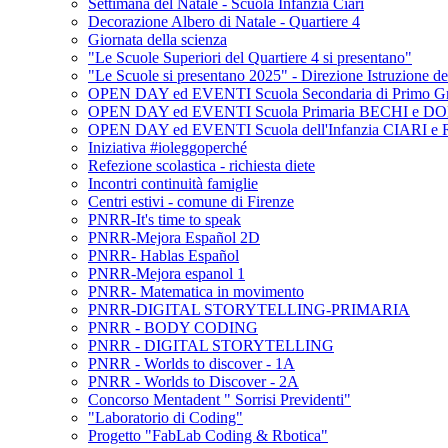
Settimana del Natale - Scuola Infanzia Ciari
Decorazione Albero di Natale - Quartiere 4
Giornata della scienza
"Le Scuole Superiori del Quartiere 4 si presentano"
"Le Scuole si presentano 2025" - Direzione Istruzione d
OPEN DAY ed EVENTI Scuola Secondaria di Primo G
OPEN DAY ed EVENTI Scuola Primaria BECHI e D
OPEN DAY ed EVENTI Scuola dell'Infanzia CIARI 
Iniziativa #ioleggoperché
Refezione scolastica - richiesta diete
Incontri continuità famiglie
Centri estivi - comune di Firenze
PNRR-It's time to speak
PNRR-Mejora Español 2D
PNRR- Hablas Español
PNRR-Mejora espanol 1
PNRR- Matematica in movimento
PNRR-DIGITAL STORYTELLING-PRIMARIA
PNRR - BODY CODING
PNRR - DIGITAL STORYTELLING
PNRR - Worlds to discover - 1A
PNRR - Worlds to Discover - 2A
Concorso Mentadent " Sorrisi Previdenti"
"Laboratorio di Coding"
Progetto "FabLab Coding & Rbotica"