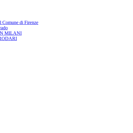
el Comune di Firenze
rado
ON MILANI
e RODARI