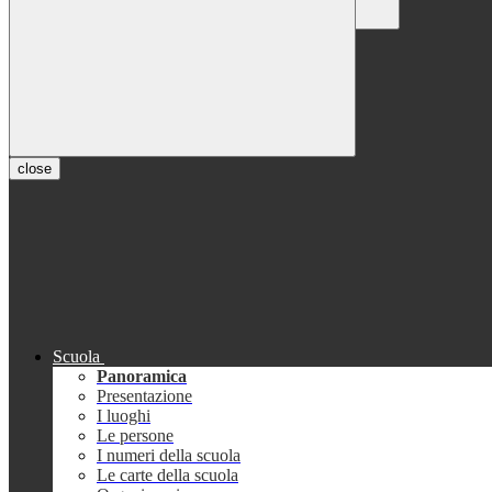
Chiudi
Conferma
Annulla
Conferma
close
Scuola
Panoramica
Presentazione
I luoghi
Le persone
I numeri della scuola
Le carte della scuola