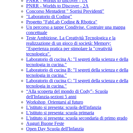
PNRR - Worlds to discover - 1A
PNRR - Worlds to Discover - 2A
Concorso Mentadent " Sorrisi Previdenti"
"Laboratorio di Coding"
Progetto "FabLab Coding & Rbotica"
Un percorso a tappe Condivise. Costruire una mappa
concettuale
Teste Ambiziose. La Creatività Tecnologica e la
realizzazione di un gioco di società: Memory:
"Esperienza pratica per stimolare la "creatività
tecnologica".
Laboratorio di cucina A: "I segreti della scienza e della
tecnologia in cucina."
Laboratorio di cucina B: "I segreti della scienza e della
tecnologia in cucina."
Laboratorio di cucina C: "I segreti della scienza e della
tecnologia in cucina."
“Alla scoperta del mondo di Cody”- Scuola
dell'Infanzia-sezioni 5 anni
Workshop_Orientarsi al futuro
L'istituto si presenta: scuola dell'infanzia
L'istituto si presenta: scuola primaria
L'istituto si presenta: scuola secondaria di primo grado
Auguri Buone Feste
Open Day Scuola dell'Infanzia