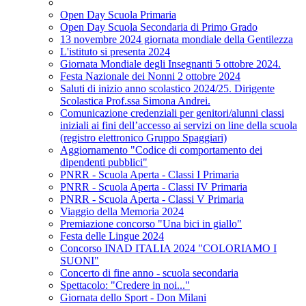
Open Day Scuola Primaria
Open Day Scuola Secondaria di Primo Grado
13 novembre 2024 giornata mondiale della Gentilezza
L'istituto si presenta 2024
Giornata Mondiale degli Insegnanti 5 ottobre 2024.
Festa Nazionale dei Nonni 2 ottobre 2024
Saluti di inizio anno scolastico 2024/25. Dirigente
Scolastica Prof.ssa Simona Andrei.
Comunicazione credenziali per genitori/alunni classi
iniziali ai fini dell’accesso ai servizi on line della scuola
(registro elettronico Gruppo Spaggiari)
Aggiornamento "Codice di comportamento dei
dipendenti pubblici"
PNRR - Scuola Aperta - Classi I Primaria
PNRR - Scuola Aperta - Classi IV Primaria
PNRR - Scuola Aperta - Classi V Primaria
Viaggio della Memoria 2024
Premiazione concorso "Una bici in giallo"
Festa delle Lingue 2024
Concorso INAD ITALIA 2024 "COLORIAMO I
SUONI"
Concerto di fine anno - scuola secondaria
Spettacolo: "Credere in noi..."
Giornata dello Sport - Don Milani