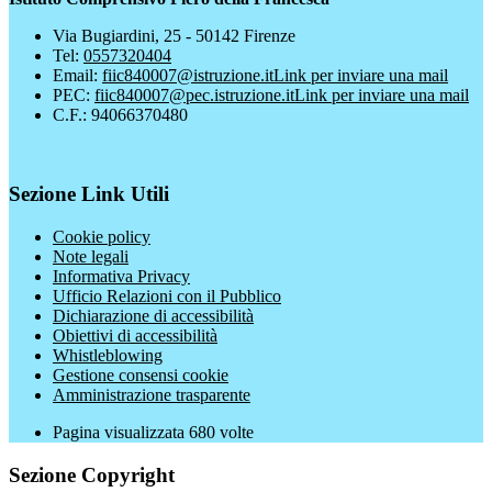
Via Bugiardini, 25 - 50142 Firenze
Tel:
0557320404
Email:
fiic840007@istruzione.it
Link per inviare una mail
PEC:
fiic840007@pec.istruzione.it
Link per inviare una mail
C.F.: 94066370480
Sezione Link Utili
Cookie policy
Note legali
Informativa Privacy
Ufficio Relazioni con il Pubblico
Dichiarazione di accessibilità
Obiettivi di accessibilità
Whistleblowing
Gestione consensi cookie
Amministrazione trasparente
Pagina visualizzata
680
volte
Sezione Copyright