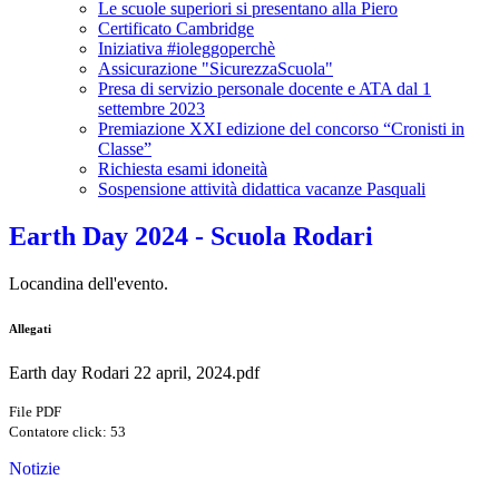
Le scuole superiori si presentano alla Piero
Certificato Cambridge
Iniziativa #ioleggoperchè
Assicurazione "SicurezzaScuola"
Presa di servizio personale docente e ATA dal 1
settembre 2023
Premiazione XXI edizione del concorso “Cronisti in
Classe”
Richiesta esami idoneità
Sospensione attività didattica vacanze Pasquali
Earth Day 2024 - Scuola Rodari
Locandina dell'evento.
Allegati
Earth day Rodari 22 april, 2024.pdf
File PDF
Contatore click: 53
Notizie