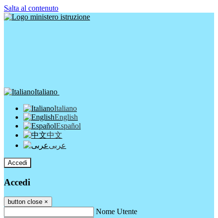
Salta al contenuto
Italiano
Italiano
English
Español
中文
عربى
Accedi
Accedi
button close
×
Nome Utente