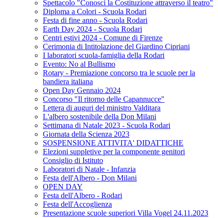
Spettacolo "Conosci la Costituzione attraverso il teatro"
Diploma a Colori - Scuola Rodari
Festa di fine anno - Scuola Rodari
Earth Day 2024 - Scuola Rodari
Centri estivi 2024 - Comune di Firenze
Cerimonia di Intitolazione del Giardino Cipriani
I laboratori scuola-famiglia della Rodari
Evento: No al Bullismo
Rotary - Premiazione concorso tra le scuole per la
bandiera italiana
Open Day Gennaio 2024
Concorso "Il ritorno delle Capannucce"
Lettera di auguri del ministro Valditara
L'albero sostenibile della Don Milani
Settimana di Natale 2023 - Scuola Rodari
Giornata della Scienza 2023
SOSPENSIONE ATTIVITA' DIDATTICHE
Elezioni suppletive per la componente genitori
Consiglio di Istituto
Laboratori di Natale - Infanzia
Festa dell'Albero - Don Milani
OPEN DAY
Festa dell'Albero - Rodari
Festa dell'Accoglienza
Presentazione scuole superiori Villa Vogel 24.11.2023