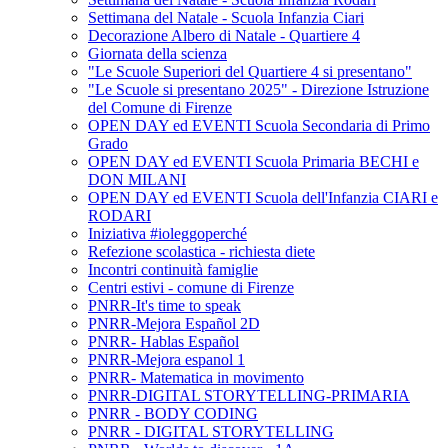
Settimana del Natale - Scuola Infanzia Ciari
Decorazione Albero di Natale - Quartiere 4
Giornata della scienza
"Le Scuole Superiori del Quartiere 4 si presentano"
"Le Scuole si presentano 2025" - Direzione Istruzione
del Comune di Firenze
OPEN DAY ed EVENTI Scuola Secondaria di Primo
Grado
OPEN DAY ed EVENTI Scuola Primaria BECHI e
DON MILANI
OPEN DAY ed EVENTI Scuola dell'Infanzia CIARI e
RODARI
Iniziativa #ioleggoperché
Refezione scolastica - richiesta diete
Incontri continuità famiglie
Centri estivi - comune di Firenze
PNRR-It's time to speak
PNRR-Mejora Español 2D
PNRR- Hablas Español
PNRR-Mejora espanol 1
PNRR- Matematica in movimento
PNRR-DIGITAL STORYTELLING-PRIMARIA
PNRR - BODY CODING
PNRR - DIGITAL STORYTELLING