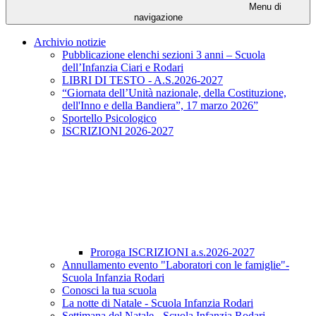
Menu di
navigazione
Archivio notizie
Pubblicazione elenchi sezioni 3 anni – Scuola
dell’Infanzia Ciari e Rodari
LIBRI DI TESTO - A.S.2026-2027
“Giornata dell’Unità nazionale, della Costituzione,
dell'Inno e della Bandiera”, 17 marzo 2026”
Sportello Psicologico
ISCRIZIONI 2026-2027
Proroga ISCRIZIONI a.s.2026-2027
Annullamento evento "Laboratori con le famiglie"-
Scuola Infanzia Rodari
Conosci la tua scuola
La notte di Natale - Scuola Infanzia Rodari
Settimana del Natale - Scuola Infanzia Rodari