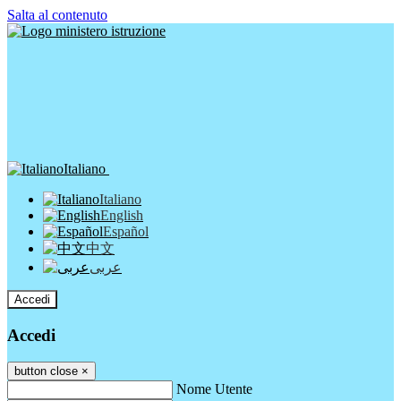
Salta al contenuto
Italiano
Italiano
English
Español
中文
عربى
Accedi
Accedi
button close
×
Nome Utente