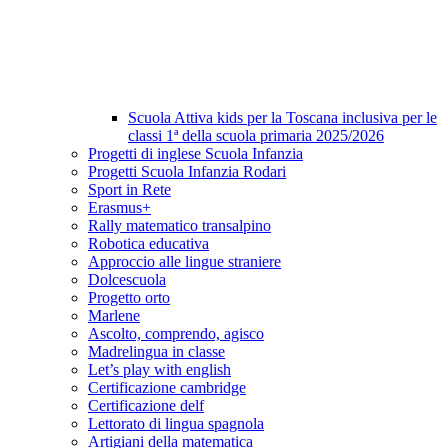
Scuola Attiva kids per la Toscana inclusiva per le
classi 1ª della scuola primaria 2025/2026
Progetti di inglese Scuola Infanzia
Progetti Scuola Infanzia Rodari
Sport in Rete
Erasmus+
Rally matematico transalpino
Robotica educativa
Approccio alle lingue straniere
Dolcescuola
Progetto orto
Marlene
Ascolto, comprendo, agisco
Madrelingua in classe
Let’s play with english
Certificazione cambridge
Certificazione delf
Lettorato di lingua spagnola
Artigiani della matematica