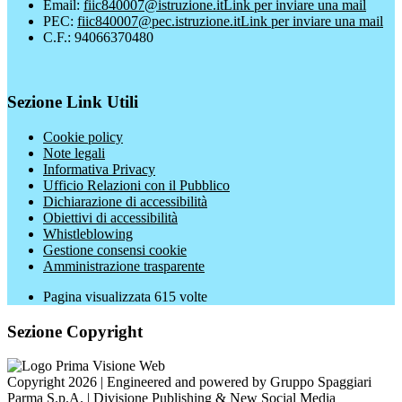
Email:
fiic840007@istruzione.it
Link per inviare una mail
PEC:
fiic840007@pec.istruzione.it
Link per inviare una mail
C.F.: 94066370480
Sezione Link Utili
Cookie policy
Note legali
Informativa Privacy
Ufficio Relazioni con il Pubblico
Dichiarazione di accessibilità
Obiettivi di accessibilità
Whistleblowing
Gestione consensi cookie
Amministrazione trasparente
Pagina visualizzata
615
volte
Sezione Copyright
Copyright 2026 | Engineered and powered by Gruppo Spaggiari
Parma S.p.A. | Divisione Publishing & New Social Media