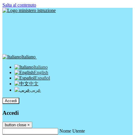
Salta al contenuto
Italiano
Italiano
English
Español
中文
عربى
Accedi
Accedi
button close
×
Nome Utente