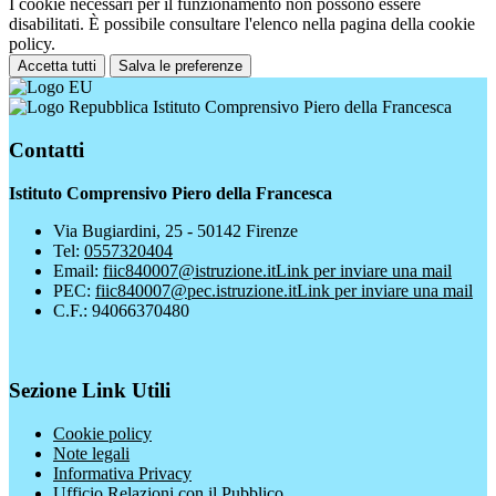
I cookie necessari per il funzionamento non possono essere
disabilitati. È possibile consultare l'elenco nella pagina della cookie
policy.
Accetta tutti
Salva le preferenze
Istituto Comprensivo Piero della Francesca
Contatti
Istituto Comprensivo Piero della Francesca
Via Bugiardini, 25 - 50142 Firenze
Tel:
0557320404
Email:
fiic840007@istruzione.it
Link per inviare una mail
PEC:
fiic840007@pec.istruzione.it
Link per inviare una mail
C.F.: 94066370480
Sezione Link Utili
Cookie policy
Note legali
Informativa Privacy
Ufficio Relazioni con il Pubblico