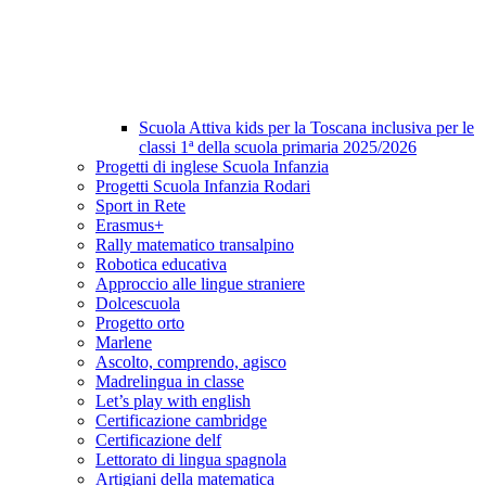
Scuola Attiva kids per la Toscana inclusiva per le
classi 1ª della scuola primaria 2025/2026
Progetti di inglese Scuola Infanzia
Progetti Scuola Infanzia Rodari
Sport in Rete
Erasmus+
Rally matematico transalpino
Robotica educativa
Approccio alle lingue straniere
Dolcescuola
Progetto orto
Marlene
Ascolto, comprendo, agisco
Madrelingua in classe
Let’s play with english
Certificazione cambridge
Certificazione delf
Lettorato di lingua spagnola
Artigiani della matematica