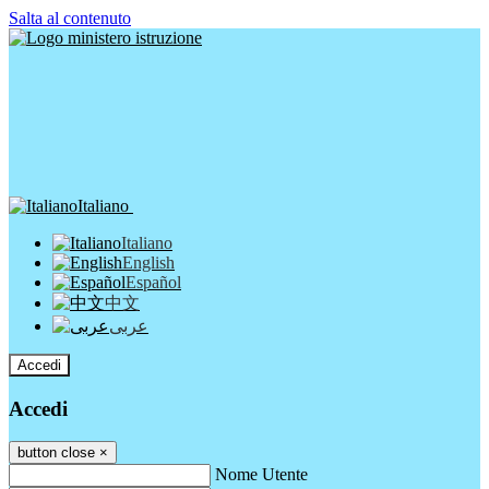
Salta al contenuto
Italiano
Italiano
English
Español
中文
عربى
Accedi
Accedi
button close
×
Nome Utente